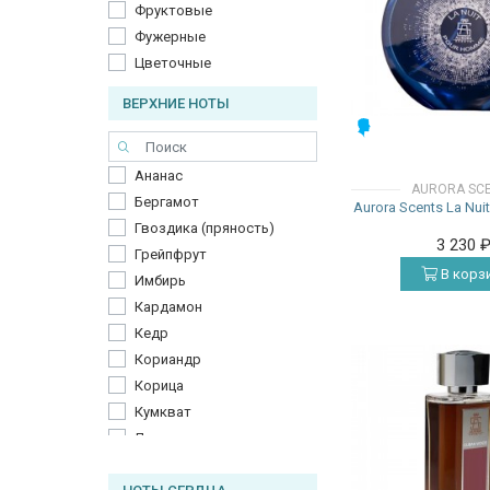
Фруктовые
Фужерные
Цветочные
ВЕРХНИЕ НОТЫ
МУЖСКИЕ
Ананас
AURORA SC
Бергамот
Aurora Scents La Nu
Гвоздика (пряность)
3 230
Грейпфрут
В корз
Имбирь
Кардамон
Кедр
Кориандр
Корица
Кумкват
Ладан
Лимон