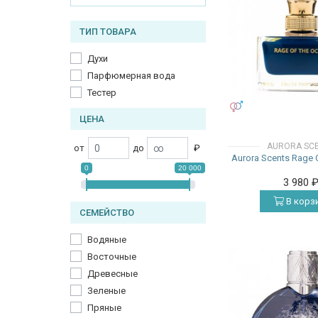
ТИП ТОВАРА
Духи
Парфюмерная вода
Тестер
УНИСЕКС
ЦЕНА
AURORA SC
от
до
₽
Aurora Scents Rage 
0
20 000
3 980
В корз
СЕМЕЙСТВО
Водяные
Восточные
Древесные
Зеленые
Пряные