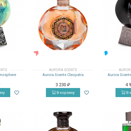
ЖЕНСКИЕ
МУЖСКИЕ
ENTS
AURORA SCENTS
AUROR
tmosphere
Aurora Scents Cleopatra
Aurora Scents
₽
3 230
₽
4 
ину
В корзину
В 