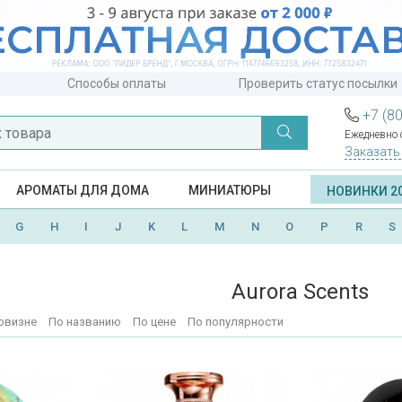
Способы оплаты
Проверить статус посылки
+7 (8
Ежедневно с
Заказать
АРОМАТЫ ДЛЯ ДОМА
МИНИАТЮРЫ
НОВИНКИ 2
G
H
I
J
K
L
M
N
O
P
R
S
Aurora Scents
овизне
По названию
По цене
По популярности