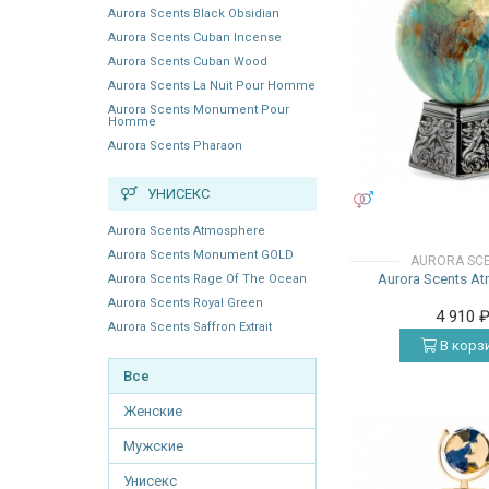
Aurora Scents Black Obsidian
Aurora Scents Cuban Incense
Aurora Scents Cuban Wood
Aurora Scents La Nuit Pour Homme
Aurora Scents Monument Pour
Homme
Aurora Scents Pharaon
УНИСЕКС
УНИСЕКС
Aurora Scents Atmosphere
Aurora Scents Monument GOLD
AURORA SC
Aurora Scents A
Aurora Scents Rage Of The Ocean
Aurora Scents Royal Green
4 910
Aurora Scents Saffron Extrait
В корз
Все
Женские
Мужские
Унисекс