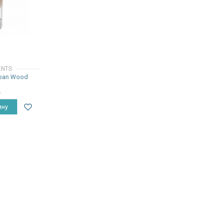
ENTS
uban Wood
₽
ину