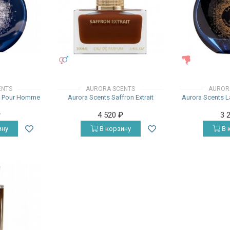
УНИСЕКС
ЖЕНСКИЕ
ENTS
AURORA SCENTS
AUROR
it Pour Homme
Aurora Scents Saffron Extrait
Aurora Scents L
₽
4 520
₽
3 
ину
В корзину
В 