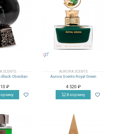
УНИСЕКС
A SCENTS
AURORA SCENTS
 Black Obsidian
Aurora Scents Royal Green
910
₽
4 520
₽
корзину
В корзину