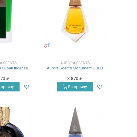
УНИСЕКС
A SCENTS
AURORA SCENTS
s Cuban Incense
Aurora Scents Monument GOLD
870
₽
3 870
₽
корзину
В корзину