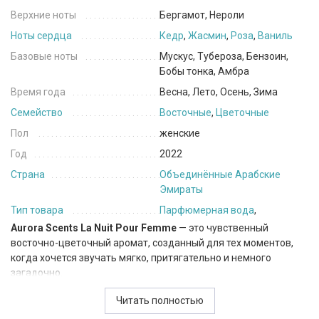
Верхние ноты
Бергамот, Нероли
Ноты сердца
Кедр
,
Жасмин
,
Роза
,
Ваниль
Базовые ноты
Мускус, Тубероза, Бензоин,
Бобы тонка, Амбра
Время года
Весна, Лето, Осень, Зима
Семейство
Восточные
,
Цветочные
Пол
женские
Год
2022
Страна
Объединённые Арабские
Эмираты
Тип товара
Парфюмерная вода
,
Aurora Scents
La Nuit Pour Femme
— это чувственный
восточно-цветочный аромат, созданный для тех моментов,
когда хочется звучать мягко, притягательно и немного
загадочно.
Открытие светлое и элегантное: бергамот придаёт свежесть и
Читать полностью
лёгкую искристость, а нероли добавляет нежную цитрусово-