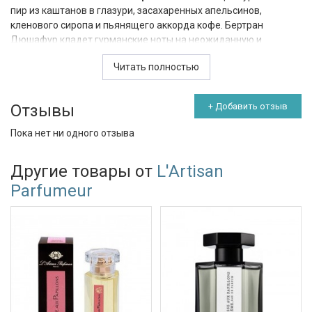
пир из каштанов в глазури, засахаренных апельсинов,
кленового сиропа и пьянящего аккорда кофе. Бертран
Дюшафур кладет гурманские ноты на неожиданную и
непривычную амбровую базу. Парфюм баюкает и согревает. В
Читать полностью
отличие от других ориенталов
Noir Exquis
занимает место в
списке самых романтичных парфюмов в мире. Его композиция
пронизана французским духом и утонченностью. Аромат
Отзывы
+ Добавить отзыв
навсегда запечатлел трогательный момент встречи двух
влюбленных. Верхние ноты: глазированный каштан,
Пока нет ни одного отзыва
очищенный апельсин, грецкий орех Ноты сердца: нероли,
кофе, кленовый сироп Базовые ноты: дерево макассарского
Другие товары от
L'Artisan
эбена, гелиотроп, ваниль, бобы тонка, белый сандал.
Parfumeur