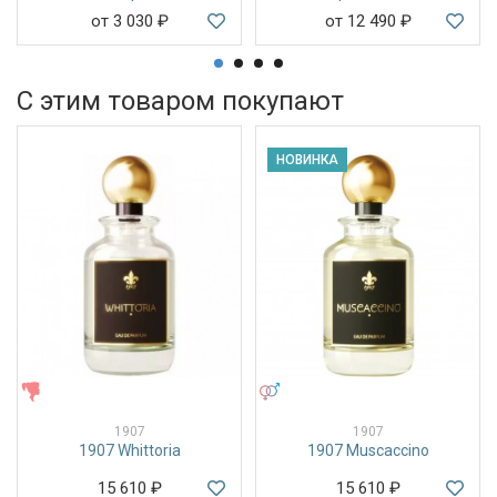
от 3 030
₽
от 12 490
₽
С этим товаром покупают
НОВИНКА
ЖЕНСКИЕ
УНИСЕКС
1907
1907
1907 Whittoria
1907 Muscaccino
15 610
₽
15 610
₽