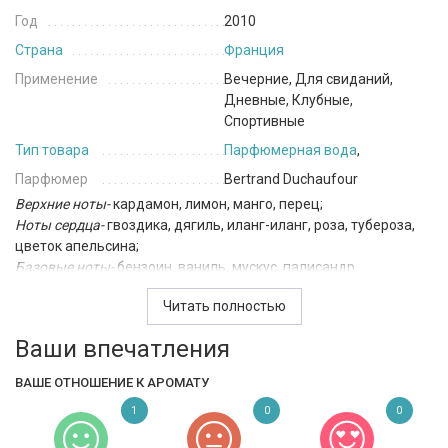
Год
2010
Страна
Франция
Применение
Вечерние, Для свиданий,
Дневные, Клубные,
Спортивные
Тип товара
Парфюмерная вода
,
Парфюмер
Bertrand Duchaufour
Верхние ноты-
кардамон, лимон, манго, перец;
Ноты сердца-
гвоздика, дягиль, иланг-иланг, роза, тубероза,
цветок апельсина;
Базовые ноты-
бензоин, ваниль, мускус, палисандр,
сандаловое дерево, стиракс;
Читать полностью
Ваши впечатления
ВАШЕ ОТНОШЕНИЕ К АРОМАТУ
1
0
0