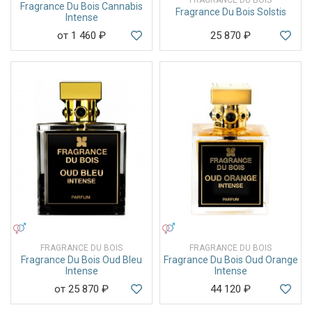
Fragrance Du Bois Cannabis
Fragrance Du Bois Solstis
Intense
от 1 460
₽
25 870
₽
УНИСЕКС
УНИСЕКС
FRAGRANCE DU BOIS
FRAGRANCE DU BOIS
Fragrance Du Bois Oud Bleu
Fragrance Du Bois Oud Orange
Intense
Intense
от 25 870
₽
44 120
₽