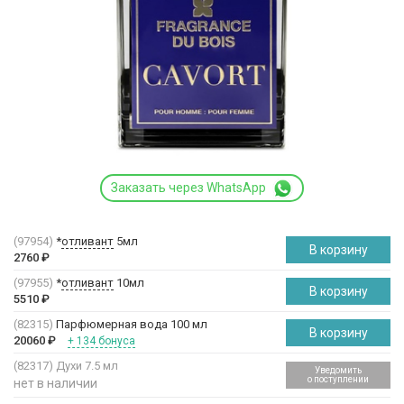
Заказать через WhatsApp
(97954)
*
отливант
5мл
В корзину
2760
₽
(97955)
*
отливант
10мл
В корзину
5510
₽
(82315)
Парфюмерная вода 100 мл
В корзину
20060
₽
+ 134 бонуса
(82317)
Духи 7.5 мл
Уведомить
о поступлении
нет в наличии