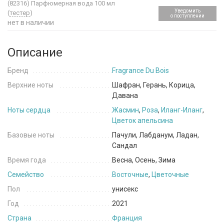
(82316)
Парфюмерная вода 100 мл
Уведомить
(
тестер
)
о поступлении
нет в наличии
Описание
Бренд
Fragrance Du Bois
Верхние ноты
Шафран, Герань, Корица,
Давана
Ноты сердца
Жасмин
,
Роза
,
Иланг-Иланг
,
Цветок апельсина
Базовые ноты
Пачули, Лабданум, Ладан,
Сандал
Время года
Весна, Осень, Зима
Семейство
Восточные
,
Цветочные
Пол
унисекс
Год
2021
Страна
Франция