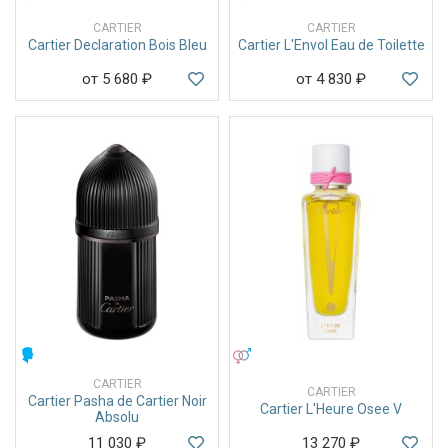
CARTIER
CARTIER
Cartier Declaration Bois Bleu
Cartier L'Envol Eau de Toilette
от 5 680
₽
от 4 830
₽
МУЖСКИЕ
УНИСЕКС
CARTIER
CARTIER
Cartier Pasha de Cartier Noir
Cartier L'Heure Osee V
Absolu
11 030
₽
13 270
₽