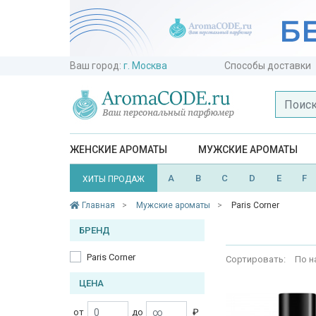
Ваш город:
г. Москва
Способы доставки
ЖЕНСКИЕ АРОМАТЫ
МУЖСКИЕ АРОМАТЫ
A
B
C
D
E
F
ХИТЫ ПРОДАЖ
Главная
Мужские ароматы
Paris Corner
БРЕНД
Paris Corner
Сортировать:
По н
ЦЕНА
от
до
₽