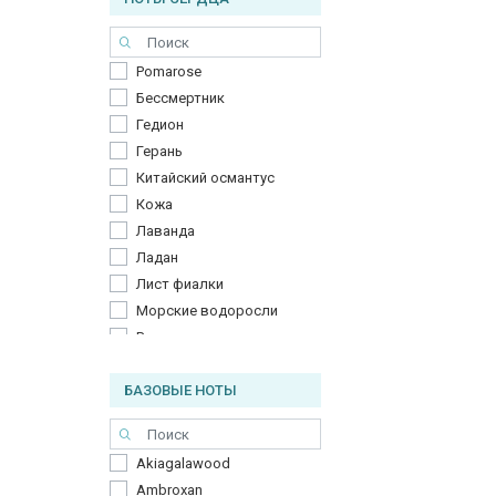
Pomarose
Бессмертник
Гедион
Герань
Китайский османтус
Кожа
Лаванда
Ладан
Лист фиалки
Морские водоросли
Роза
Шалфей
БАЗОВЫЕ НОТЫ
Яблоко
калон
Akiagalawood
Ambroxan