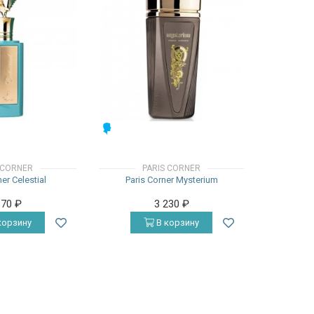
МУЖСКИЕ
 CORNER
PARIS CORNER
ner Celestial
Paris Corner Mysterium
870
₽
3 230
₽
корзину
В корзину