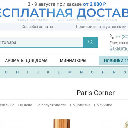
Способы оплаты
Проверить статус посылки
+7 (8
Ежедневно с
Заказать
АРОМАТЫ ДЛЯ ДОМА
МИНИАТЮРЫ
НОВИНКИ 2
G
H
I
J
K
L
M
N
O
P
R
S
Paris Corner
азванию
По цене
По популярности
По новизне
По скидке