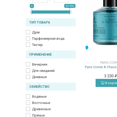
0
20 000
ТИП ТОВАРА
Духи
Парфюмерная вода
Тестер
МУЖСКИЕ
ПРИМЕНЕНИЕ
PARIS COR
Вечерние
Paris Corner A Chaos
Для свиданий
3 230
Дневные
В корз
СЕМЕЙСТВО
Водяные
Восточные
Древесные
Пряные