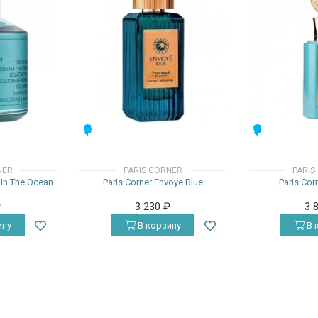
МУЖСКИЕ
МУЖСКИЕ
NER
PARIS CORNER
PARIS
 In The Ocean
Paris Corner Envoye Blue
Paris Cor
₽
3 230
₽
3 
ину
В корзину
В 