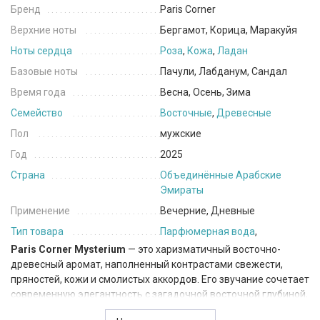
Бренд
Paris Corner
Верхние ноты
Бергамот, Корица, Маракуйя
Ноты сердца
Роза
,
Кожа
,
Ладан
Базовые ноты
Пачули, Лабданум, Сандал
Время года
Весна, Осень, Зима
Семейство
Восточные
,
Древесные
Пол
мужские
Год
2025
Страна
Объединённые Арабские
Эмираты
Применение
Вечерние, Дневные
Тип товара
Парфюмерная вода
,
Paris Corner Mysterium
— это харизматичный восточно-
древесный аромат, наполненный контрастами свежести,
пряностей, кожи и смолистых аккордов. Его звучание сочетает
современную элегантность с загадочной восточной глубиной,
создавая образ уверенного мужчины, который привлекает