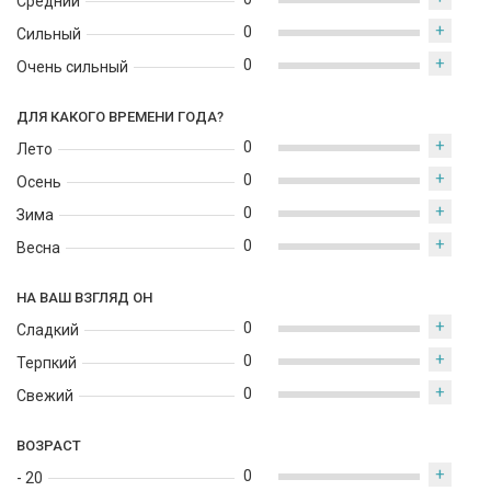
Средний
пряная корица, дымный ладан и глубокие древесные аккорды
+
0
создают выразительную и запоминающуюся композицию.
Сильный
Этот аромат станет отличным выбором для мужчин, которые
+
0
Очень сильный
предпочитают насыщенные восточные парфюмы с
современным и элегантным характером.
ДЛЯ КАКОГО ВРЕМЕНИ ГОДА?
+
0
Лето
+
0
Осень
+
0
Зима
+
0
Весна
НА ВАШ ВЗГЛЯД ОН
+
0
Сладкий
+
0
Терпкий
+
0
Свежий
ВОЗРАСТ
+
0
- 20