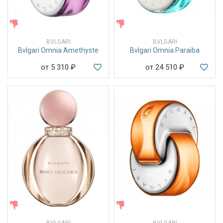
ЖЕНСКИЕ
ЖЕНСКИЕ
BVLGARI
BVLGARI
Bvlgari Omnia Amethyste
Bvlgari Omnia Paraiba
от 5 310
₽
от 24 510
₽
ЖЕНСКИЕ
ЖЕНСКИЕ
BVLGARI
BVLGARI