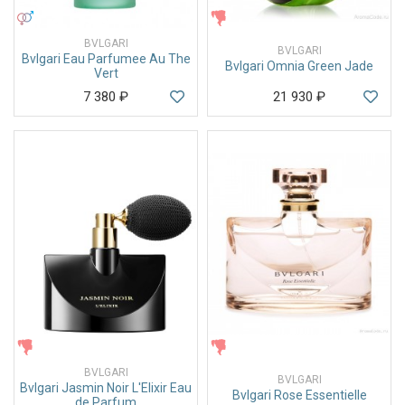
УНИСЕКС
ЖЕНСКИЕ
BVLGARI
BVLGARI
Bvlgari Eau Parfumee Au The
Bvlgari Omnia Green Jade
Vert
7 380
₽
21 930
₽
ЖЕНСКИЕ
ЖЕНСКИЕ
BVLGARI
BVLGARI
Bvlgari Jasmin Noir L'Elixir Eau
Bvlgari Rose Essentielle
de Parfum