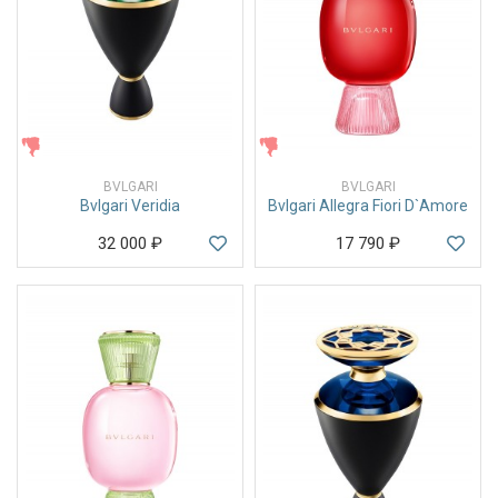
ЖЕНСКИЕ
ЖЕНСКИЕ
BVLGARI
BVLGARI
Bvlgari Veridia
Bvlgari Allegra Fiori D`Amore
32 000
₽
17 790
₽