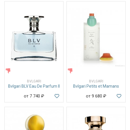
ЖЕНСКИЕ
ЖЕНСКИЕ
BVLGARI
BVLGARI
Bvlgari BLV Eau De Parfum II
Bvlgari Petits et Mamans
от 7 740
₽
от 9 680
₽