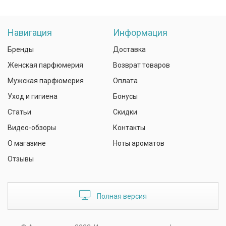
Навигация
Информация
Бренды
Доставка
Женская парфюмерия
Возврат товаров
Мужская парфюмерия
Оплата
Уход и гигиена
Бонусы
Статьи
Скидки
Видео-обзоры
Контакты
О магазине
Ноты ароматов
Отзывы
Полная версия