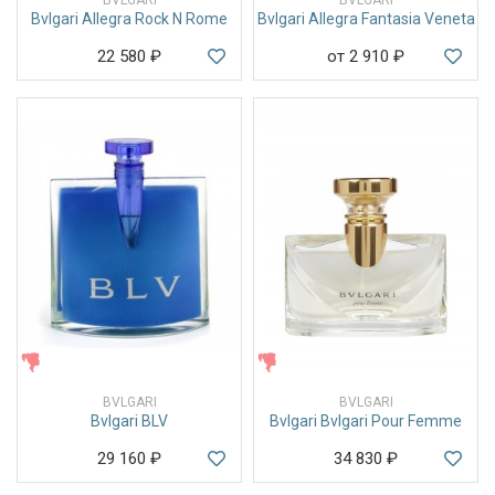
Bvlgari Allegra Rock N Rome
Bvlgari Allegra Fantasia Veneta
22 580
₽
от 2 910
₽
ЖЕНСКИЕ
ЖЕНСКИЕ
BVLGARI
BVLGARI
Bvlgari BLV
Bvlgari Bvlgari Pour Femme
29 160
₽
34 830
₽