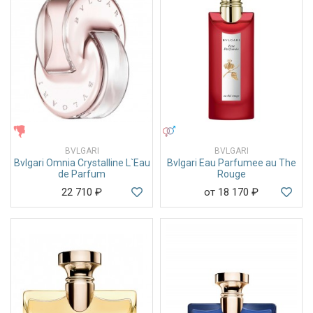
ЖЕНСКИЕ
УНИСЕКС
BVLGARI
BVLGARI
Bvlgari Omnia Crystalline L`Eau
Bvlgari Eau Parfumee au The
de Parfum
Rouge
22 710
₽
от 18 170
₽