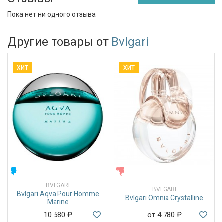
Пока нет ни одного отзыва
Другие товары от
Bvlgari
ХИТ
ХИТ
МУЖСКИЕ
ЖЕНСКИЕ
BVLGARI
BVLGARI
Bvlgari Aqva Pour Homme
Bvlgari Omnia Crystalline
Marine
10 580
₽
от 4 780
₽