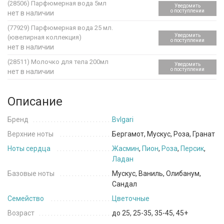
(28506)
Парфюмерная вода 5мл
Уведомить
о поступлении
нет в наличии
(77929)
Парфюмерная вода 25 мл.
Уведомить
(ювелирная коллекция)
о поступлении
нет в наличии
(28511)
Молочко для тела 200мл
Уведомить
о поступлении
нет в наличии
Описание
Бренд
Bvlgari
Верхние ноты
Бергамот, Мускус, Роза, Гранат
Ноты сердца
Жасмин
,
Пион
,
Роза
,
Персик
,
Ладан
Базовые ноты
Мускус, Ваниль, Олибанум,
Сандал
Семейство
Цветочные
Возраст
до 25, 25-35, 35-45, 45+