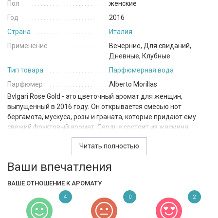
Пол
женские
Год
2016
Страна
Италия
Применение
Вечерние, Для свиданий,
Дневные, Клубные
Тип товара
Парфюмерная вода
Парфюмер
Alberto Morillas
Bvlgari Rose Gold - это цветочный аромат для женщин,
выпущенный в 2016 году. Он открывается смесью нот
бергамота, мускуса, розы и граната, которые придают ему
свежий фруктовый аромат. Сердце состоит из жасмина,
пиона, розы, персика и ладана, которые создают насыщенный
Читать полностью
цветочный аромат. Базовые ноты мускуса, ванили, ладана и
сандалового дерева придают аромату глубину и теплоту. В
Ваши впечатления
целом, Bvlgari Rose Gold ea - это утонченный и женственный
аромат, который идеально подходит для романтических
ВАШЕ ОТНОШЕНИЕ К АРОМАТУ
случаев.
4
0
2