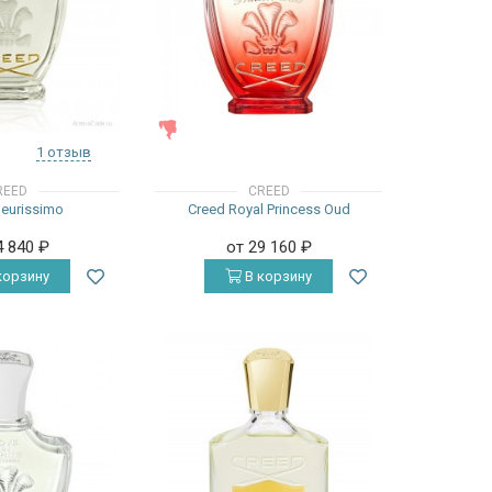
ЖЕНСКИЕ
1 отзыв
REED
CREED
leurissimo
Creed Royal Princess Oud
4 840
₽
от 29 160
₽
корзину
В корзину