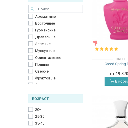
Ароматные
Восточные
Гурманские
Древесные
ЖЕНСКИЕ
Зеленые
Мускусные
Ориентальные
CREED
Creed Spring 
Пряные
Свежие
от 19 87
Фруктовые
В корз
Фужерные
Цветочные
ВОЗРАСТ
Цитрусовые
Шипровые
20+
25-35
35-45