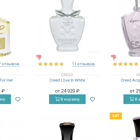
ЖЕНСКИЕ
ЖЕНСКИЕ
7 отзывов
11 отзывов
CREED
C
For Her
Creed Love In White
Creed Acqu
0
₽
от 24 020
₽
от 2
ину
В корзину
В 
ХИТ