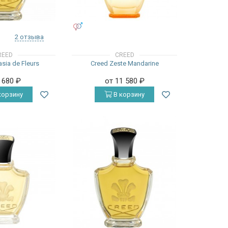
УНИСЕКС
2 отзыва
REED
CREED
sia de Fleurs
Creed Zeste Mandarine
9 680
₽
от 11 580
₽
корзину
В корзину