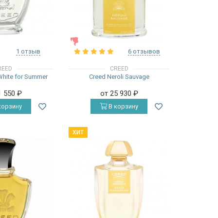
ЖЕНСКИЕ
1 отзыв
6 отзывов
REED
CREED
White for Summer
Creed Neroli Sauvage
1 550
₽
от 25 930
₽
корзину
В корзину
ХИТ