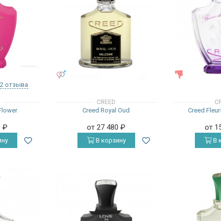
УНИСЕКС
ЖЕНСКИЕ
2 отзыва
CREED
C
Flower
Creed Royal Oud
Creed Fleur
0
₽
от 27 480
₽
от 1
ину
В корзину
В 