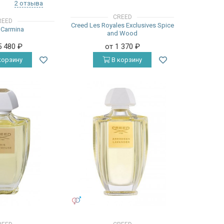
2 отзыва
CREED
REED
Creed Les Royales Exclusives Spice
 Carmina
and Wood
5 480
₽
от 1 370
₽
корзину
В корзину
УНИСЕКС