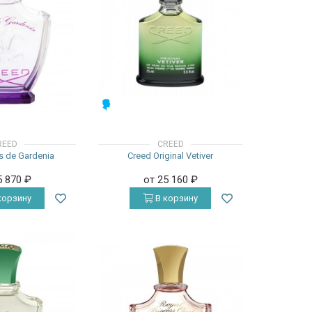
МУЖСКИЕ
REED
CREED
s de Gardenia
Creed Original Vetiver
5 870
₽
от 25 160
₽
корзину
В корзину