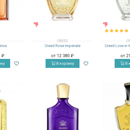
ЖЕНСКИЕ
ЖЕНСКИЕ
CREED
C
inus
Creed Rose Imperiale
Creed Love in 
0
₽
от 12 380
₽
от 2
ину
В корзину
В 