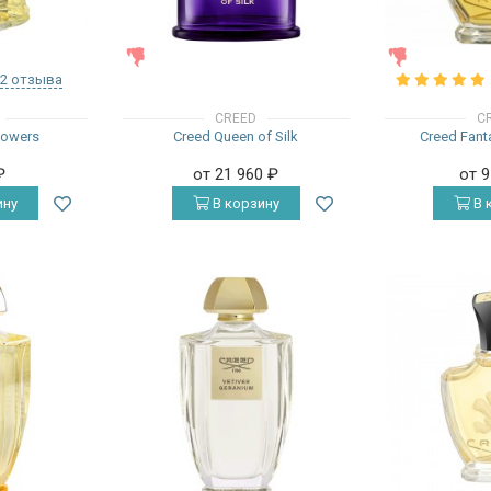
ЖЕНСКИЕ
ЖЕНСКИЕ
2 отзыва
CREED
C
lowers
Creed Queen of Silk
Creed Fanta
₽
от 21 960
₽
от 
ину
В корзину
В 