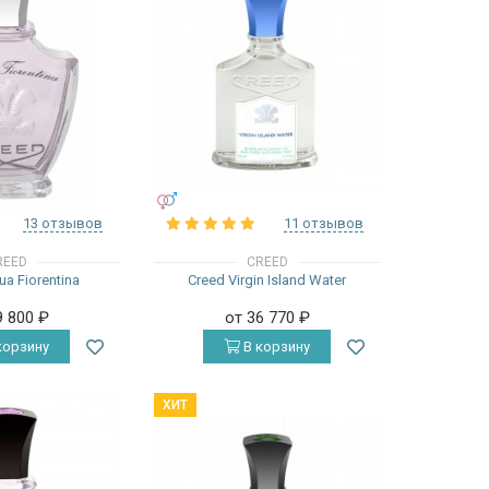
УНИСЕКС
13 отзывов
11 отзывов
REED
CREED
a Fiorentina
Creed Virgin Island Water
9 800
₽
от 36 770
₽
корзину
В корзину
ХИТ