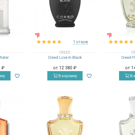
ЖЕНСКИЕ
ЖЕНСКИЕ
1 отзыв
CREED
C
Water
Creed Love In Black
Creed F
0
₽
от 12 380
₽
от 1
ину
В корзину
В 