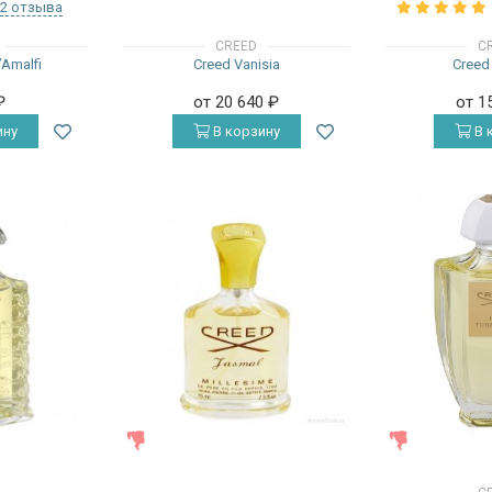
2 отзыва
CREED
C
’Amalfi
Creed Vanisia
Creed
₽
от 20 640
₽
от 1
ину
В корзину
В 
ЖЕНСКИЕ
ЖЕНСКИЕ