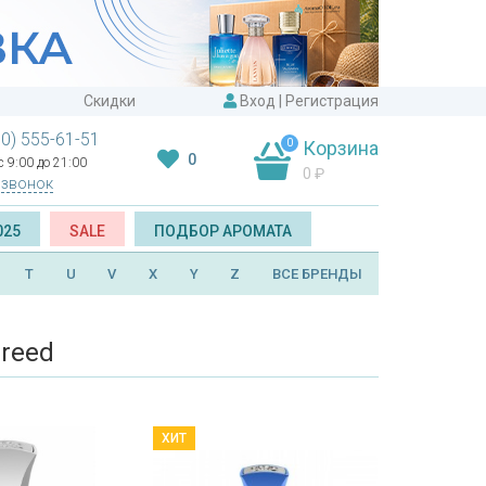
Скидки
Вход
|
Регистрация
00) 555-61-51
0
Корзина
0
 9:00 до 21:00
0
₽
 звонок
025
SALE
ПОДБОР АРОМАТА
T
U
V
X
Y
Z
ВСЕ БРЕНДЫ
reed
ХИТ