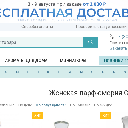
Способы оплаты
Проверить статус посылки
+7 (8
Ежедневно с
Заказать
АРОМАТЫ ДЛЯ ДОМА
МИНИАТЮРЫ
НОВИНКИ 2
G
H
I
J
K
L
M
N
O
P
R
S
Женская парфюмерия C
азванию
По цене
По популярности
По новизне
По скидке
ХИТ
ХИТ