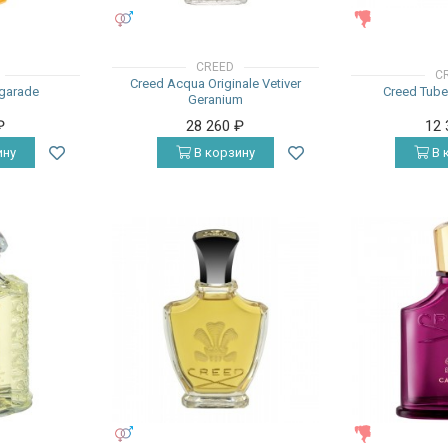
УНИСЕКС
ЖЕНСКИЕ
CREED
C
Creed Acqua Originale Vetiver
igarade
Creed Tube
Geranium
₽
28 260
₽
12
ину
В корзину
В 
УНИСЕКС
ЖЕНСКИЕ