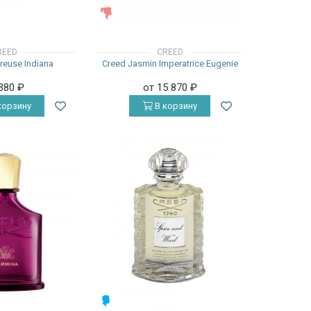
ЖЕНСКИЕ
REED
CREED
reuse Indiana
Creed Jasmin Imperatrice Eugenie
 380
₽
от 15 870
₽
корзину
В корзину
МУЖСКИЕ