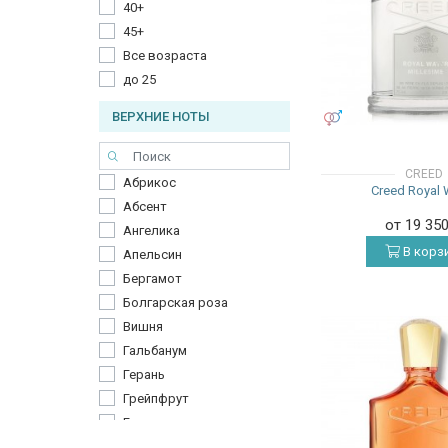
40+
45+
Все возраста
до 25
ВЕРХНИЕ НОТЫ
УНИСЕКС
CREED
Абрикос
Creed Royal 
Абсент
от 19 35
Ангелика
В корз
Апельсин
Бергамот
Болгарская роза
Вишня
Гальбанум
Герань
Грейпфрут
Груша
Дыня