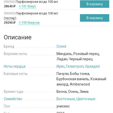
(96094)
Парфюмерная вода 100 мл
В корзину
28640
₽
+ 191 бонус
(96095)
Парфюмерная вода 100 мл
В корзину
(
тестер
)
29290
₽
+ 195 бонусов
Описание
Бренд
Creed
Верхние ноты
Миндаль, Розовый перец,
Ладан, Черный перец
Ноты сердца
Ирис
,
Гелиотроп
,
Орхидея
Базовые ноты
Пачули, Бобы тонка,
Бурбонская ваниль, Кожаный
аккорд, Amberwood
Время года
Весна, Осень, Зима
Семейство
Восточные
,
Цветочные
Пол
унисекс