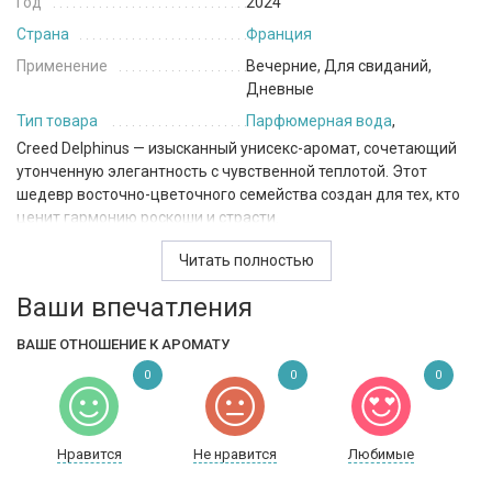
Год
2024
Страна
Франция
Применение
Вечерние, Для свиданий,
Дневные
Тип товара
Парфюмерная вода
,
Creed Delphinus — изысканный унисекс-аромат, сочетающий
утонченную элегантность с чувственной теплотой. Этот
шедевр восточно-цветочного семейства создан для тех, кто
ценит гармонию роскоши и страсти.
Композиция начинается с интригующего сочетания миндаля,
Читать полностью
пряного розового и чёрного перца, дополненного дымным
Ваши впечатления
аккордом ладана. Этот яркий старт завораживает своей
насыщенностью и загадочностью, подготавливая путь к
ВАШЕ ОТНОШЕНИЕ К АРОМАТУ
изысканному сердцу аромата. Сердечные ноты раскрываются
нежным букетом ириса, пудрового гелиотропа и утончённой
0
0
0
орхидеи. Эта фаза окутывает тонкой цветочной вуалью,
создавая мягкость и аристократичное звучание. База
композиции придаёт аромату глубину и чувственность
Нравится
Не нравится
Любимые
благодаря тёплому сочетанию пачули, сладковатых бобов
тонка, насыщенной бурбонской ванили, кожаного аккорда и