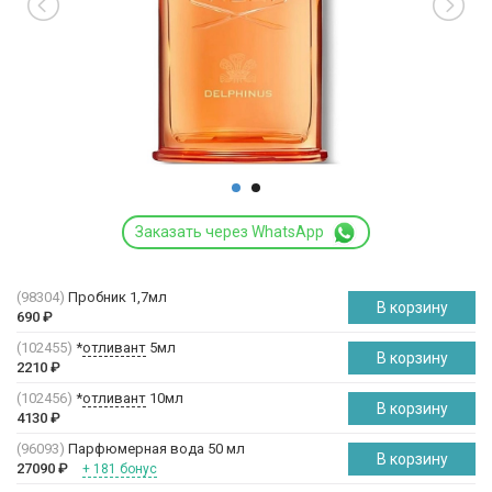
Заказать через WhatsApp
(98304)
Пробник 1,7мл
В корзину
690
₽
(102455)
*
отливант
5мл
В корзину
2210
₽
(102456)
*
отливант
10мл
В корзину
4130
₽
(96093)
Парфюмерная вода 50 мл
В корзину
27090
₽
+ 181 бонус