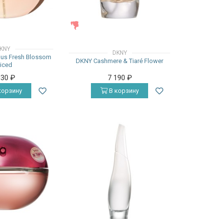
ЖЕНСКИЕ
KNY
DKNY
ous Fresh Blossom
DKNY Cashmere & Tiaré Flower
iced
330
₽
7 190
₽
корзину
В корзину