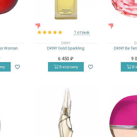
ЖЕНСКИЕ
ЖЕНСКИЕ
1 отзыв
DKNY
D
ous Woman
DKNY Gold Sparkling
DKNY Be Tem
₽
6 450
₽
9 
ину
В корзину
В 