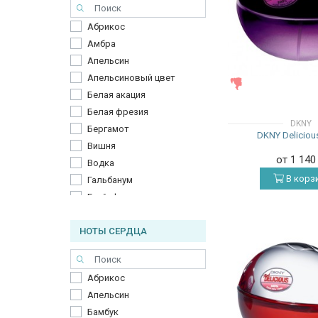
Абрикос
Амбра
Апельсин
Апельсиновый цвет
ЖЕНСКИЕ
Белая акация
Белая фрезия
DKNY
Бергамот
DKNY Deliciou
Вишня
от 1 14
Водка
В корз
Гальбанум
Грейпфрут
Груша
НОТЫ СЕРДЦА
Гуава
Ежевика
Имбирь
Абрикос
Кардамон
Апельсин
Клубника
Бамбук
Красная смородина