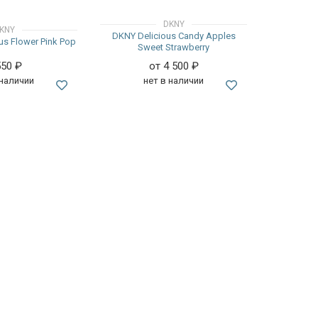
DKNY
KNY
DKNY Delicious Candy Apples
us Flower Pink Pop
Sweet Strawberry
550
₽
от 4 500
₽
 наличии
нет в наличии