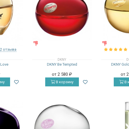
ЖЕНСКИЕ
ЖЕНСКИЕ
2 отзыва
DKNY
D
 Love
DKNY Be Tempted
DKNY Gold
₽
от 2 580
₽
от 
ину
В корзину
В 