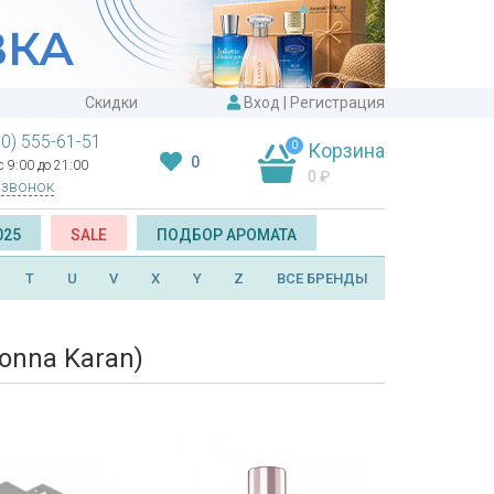
Скидки
Вход
|
Регистрация
00) 555-61-51
0
Корзина
0
 9:00 до 21:00
0
₽
 звонок
025
SALE
ПОДБОР АРОМАТА
T
U
V
X
Y
Z
ВСЕ БРЕНДЫ
nna Karan)