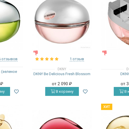
ЖЕНСКИЕ
ЖЕНСКИЕ
6 отзывов
1 отзыв
DKNY
D
s (зеленое
DKNY Be Delicious Fresh Blossom
DKNY
)
0
₽
от 2 090
₽
от 
ину
В корзину
В 
ХИТ