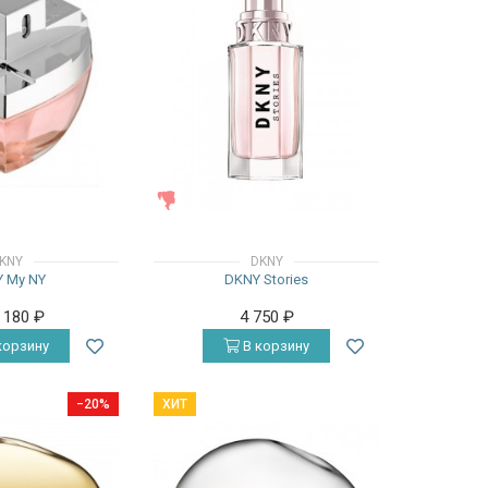
ЖЕНСКИЕ
KNY
DKNY
 My NY
DKNY Stories
3 180
₽
4 750
₽
корзину
В корзину
−20%
ХИТ