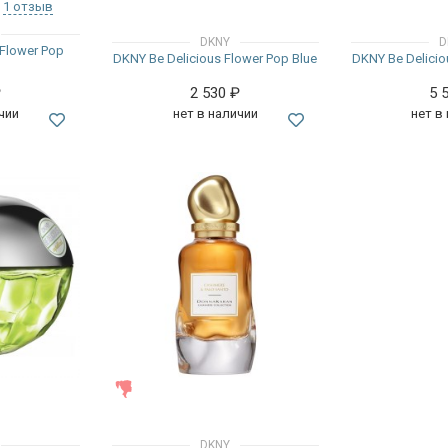
1 отзыв
DKNY
D
 Flower Pop
DKNY Be Delicious Flower Pop Blue
DKNY Be Delicio
₽
2 530
₽
5 
чии
нет в наличии
нет в
ЖЕНСКИЕ
DKNY