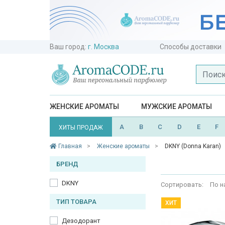
Ваш город:
г. Москва
Способы доставки
ЖЕНСКИЕ АРОМАТЫ
МУЖСКИЕ АРОМАТЫ
A
B
C
D
E
F
ХИТЫ ПРОДАЖ
Главная
Женские ароматы
DKNY (Donna Karan)
БРЕНД
DKNY
Сортировать:
По н
ТИП ТОВАРА
ХИТ
Дезодорант