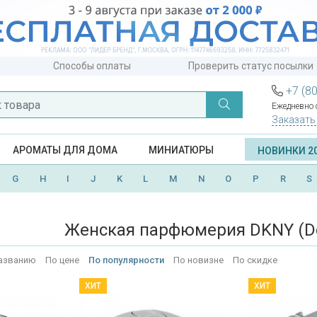
Способы оплаты
Проверить статус посылки
+7 (8
Ежедневно с
Заказать
АРОМАТЫ ДЛЯ ДОМА
МИНИАТЮРЫ
НОВИНКИ 2
G
H
I
J
K
L
M
N
O
P
R
S
Женская парфюмерия DKNY (Do
азванию
По цене
По популярности
По новизне
По скидке
ХИТ
ХИТ