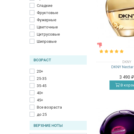
Сладкие
Фруктовые
Фужерные
Цветочные
Цитрусовые
Шипровые
ЖЕНСКИЕ
ВОЗРАСТ
DKNY
DKNY Nectar
20+
3 490
25-35
В корз
35-45
40+
45+
Все возраста
до 25
ВЕРХНИЕ НОТЫ