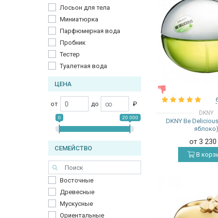
Лосьон для тела
Миниатюрка
Парфюмерная вода
Пробник
Тестер
Туалетная вода
ЦЕНА
ЖЕНСКИЕ
от
до
₽
DKNY
0
20 000
DKNY Be Deliciou
яблоко
от 3 23
СЕМЕЙСТВО
В корз
Восточные
Древесные
Мускусные
Ориентальные