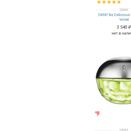
DKNY
DKNY Be Delicious
Violet
3 540
нет в нали
ЖЕНСКИЕ
DKNY