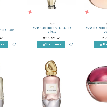
ЖЕНСКИЕ
ЖЕНСКИЕ
DKNY
D
DKNY Cashmere Mist Eau de
DKNY Be Delici
mere Black
Toilette
Ju
0
₽
от 8 450
₽
6 
ину
В корзину
В 