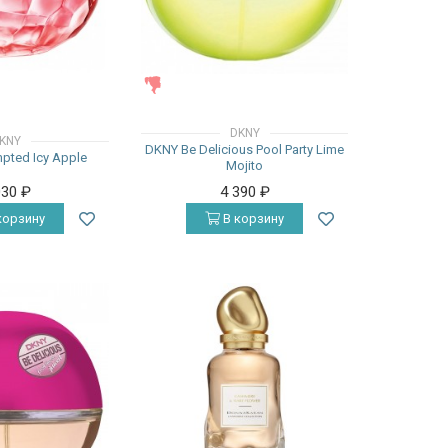
ЖЕНСКИЕ
DKNY
KNY
DKNY Be Delicious Pool Party Lime
pted Icy Apple
Mojito
030
₽
4 390
₽
корзину
В корзину