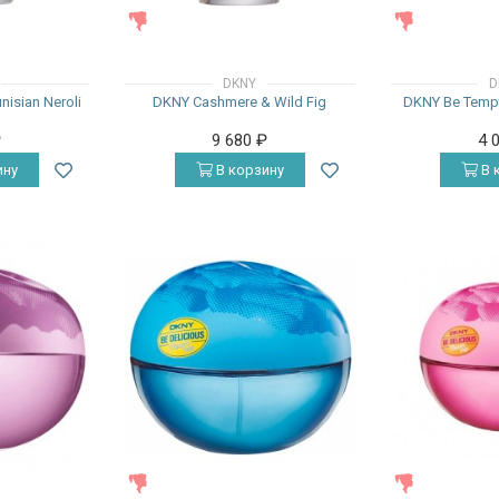
ЖЕНСКИЕ
ЖЕНСКИЕ
DKNY
D
isian Neroli
DKNY Cashmere & Wild Fig
DKNY Be Tempt
₽
9 680
₽
4 
ину
В корзину
В 
ЖЕНСКИЕ
ЖЕНСКИЕ