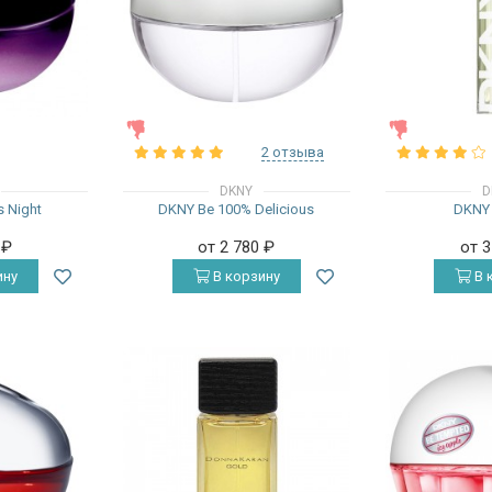
ЖЕНСКИЕ
ЖЕНСКИЕ
2 отзыва
DKNY
D
s Night
DKNY Be 100% Delicious
DKNY
0
₽
от 2 780
₽
от 
ину
В корзину
В 