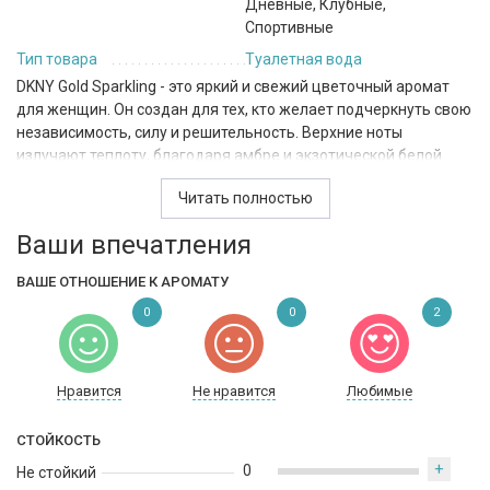
Дневные, Клубные,
Спортивные
Тип товара
Туалетная вода
DKNY Gold Sparkling - это яркий и свежий цветочный аромат
для женщин. Он создан для тех, кто желает подчеркнуть свою
независимость, силу и решительность. Верхние ноты
излучают теплоту, благодаря амбре и экзотической белой
акации, а также дополняются пачули, что придает аромату
Читать полностью
глубину. В сердце DKNY Gold Sparkling звучат жасмин,
цитрусовые и фруктовые ноты, которые дарят парфюму
Ваши впечатления
свежесть и легкость. Базовые ноты гвоздики и сирени
обеспечивают стойкость аромата на коже в течение
ВАШЕ ОТНОШЕНИЕ К АРОМАТУ
длительного времени. DKNY Gold Sparkling идеально подходит
0
0
2
для дневного и вечернего использования, а также для
спортивных, клубных и романтических свиданий. Созданный в
США, этот парфюм - это аромат роскоши и современности.
Нравится
Не нравится
Любимые
СТОЙКОСТЬ
+
0
Не стойкий