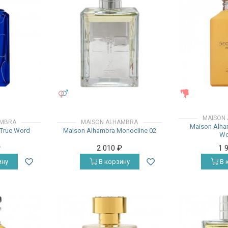
УНИСЕКС
ЖЕНСКИЕ
MAISON
AMBRA
MAISON ALHAMBRA
Maison Alha
True Word
Maison Alhambra Monocline 02
Wo
₽
2 010
₽
1 
ину
В корзину
В 