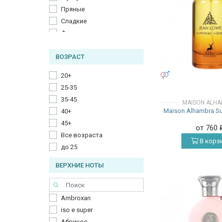
Пряные
Сладкие
Фруктовые
Фужерные
ВОЗРАСТ
Цветочные
Цитрусовые
УНИСЕКС
20+
Шипровые
25-35
35-45
MAISON ALH
Maison Alhambra S
40+
45+
от 760
Все возраста
В корз
до 25
ВЕРХНИЕ НОТЫ
Ambroxan
iso e super
Абрикос