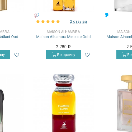
УНИСЕКС
МУЖСКИЕ
2 отзыва
AMBRA
MAISON ALHAMBRA
MAISON
rûlant Oud
Maison Alhambra Minerale Gold
Maison Alhamb
₽
2 780
₽
2 
ину
В корзину
В 