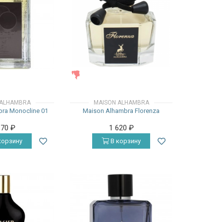
ЖЕНСКИЕ
 ALHAMBRA
MAISON ALHAMBRA
ra Monocline 01
Maison Alhambra Florenza
170
₽
1 620
₽
корзину
В корзину