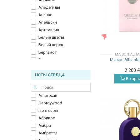
Альдегиды
Ананас
Апельсин
Артемизия
ЖЕНСКИЕ
Белые цветы
Белый перец
Бергамот
MAISON ALH
Maison Alhambra
Болгарская роза
Боярышник
2 200
НОТЫ СЕРДЦА
Виноградная лоза
В корз
Вишня
Водные ноты
Ambroxan
Гардения
Georgywood
Гвоздика (пряность)
iso e super
Гедион
Абрикос
Герань
Амбра
Гиацинт
Амбретта
Горький апельсин