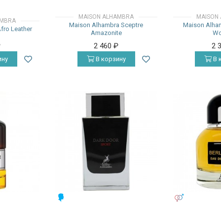
MAISON ALHAMBRA
MAISON
AMBRA
Maison Alhambra Sceptre
Maison Alham
fro Leather
Amazonite
W
₽
2 460
₽
2 
ину
В корзину
В 
МУЖСКИЕ
УНИСЕКС