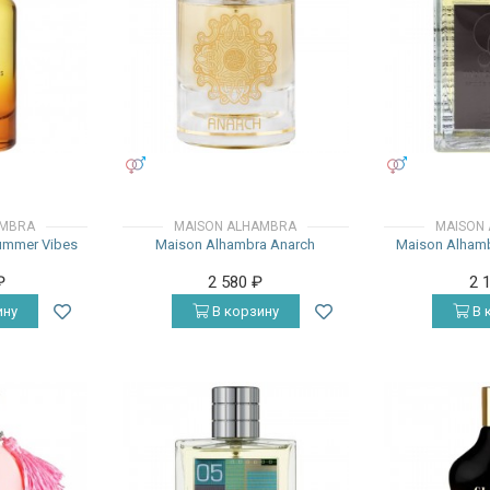
УНИСЕКС
УНИСЕКС
AMBRA
MAISON ALHAMBRA
MAISON
ummer Vibes
Maison Alhambra Anarch
Maison Alhamb
₽
2 580
₽
2 
ину
В корзину
В 