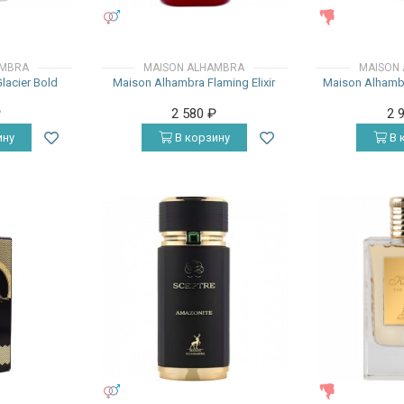
УНИСЕКС
ЖЕНСКИЕ
AMBRA
MAISON ALHAMBRA
MAISON
lacier Bold
Maison Alhambra Flaming Elixir
Maison Alhamb
₽
2 580
₽
2 
ину
В корзину
В 
УНИСЕКС
ЖЕНСКИЕ