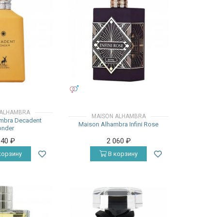
УНИСЕКС
 ALHAMBRA
MAISON ALHAMBRA
mbra Decadent
Maison Alhambra Infini Rose
nder
940
₽
2 060
₽
корзину
В корзину