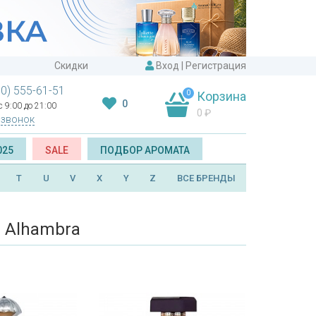
Скидки
Вход
|
Регистрация
00) 555-61-51
0
Корзина
0
 9:00 до 21:00
0
₽
 звонок
025
SALE
ПОДБОР АРОМАТА
T
U
V
X
Y
Z
ВСЕ БРЕНДЫ
 Alhambra