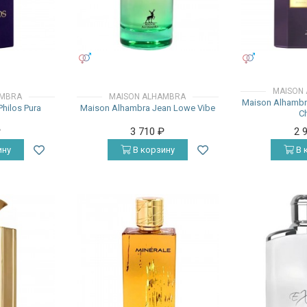
УНИСЕКС
УНИСЕКС
MAISON
AMBRA
MAISON ALHAMBRA
Maison Alhambra 
hilos Pura
Maison Alhambra Jean Lowe Vibe
Ch
₽
3 710
₽
2 
ину
В корзину
В 