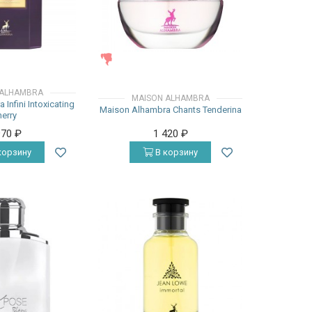
ЖЕНСКИЕ
 ALHAMBRA
MAISON ALHAMBRA
Infini Intoxicating
Maison Alhambra Chants Tenderina
erry
970
₽
1 420
₽
корзину
В корзину