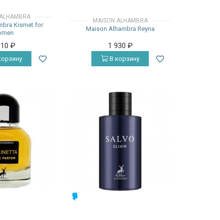
 ALHAMBRA
MAISON ALHAMBRA
bra Kismet for
Maison Alhambra Reyna
omen
310
₽
1 930
₽
корзину
В корзину
МУЖСКИЕ