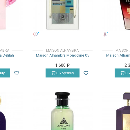
УНИСЕКС
УНИСЕКС
AMBRA
MAISON ALHAMBRA
MAISON
 Delilah
Maison Alhambra Monocline 05
Maison Alhamb
₽
1 600
₽
2 
ину
В корзину
В 