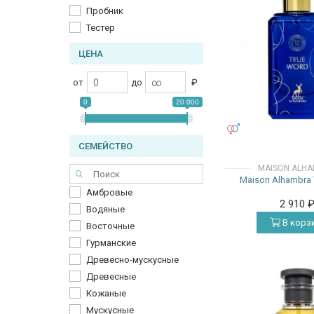
Пробник
Тестер
ЦЕНА
от
до
₽
0
20 000
УНИСЕКС
СЕМЕЙСТВО
MAISON ALH
Maison Alhambra 
Амбровые
2 910
Водяные
В корз
Восточные
Гурманские
Древесно-мускусные
Древесные
Кожаные
Мускусные