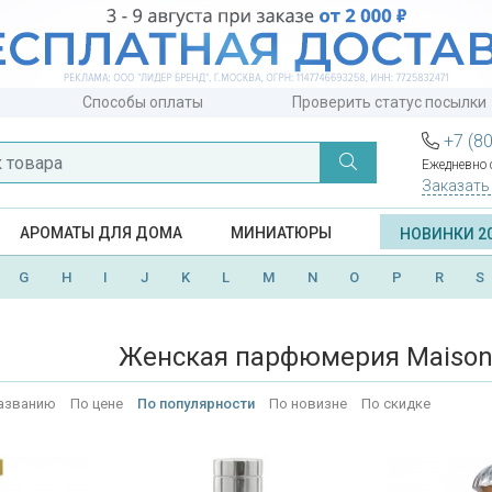
Способы оплаты
Проверить статус посылки
+7 (8
Ежедневно с
Заказать
АРОМАТЫ ДЛЯ ДОМА
МИНИАТЮРЫ
НОВИНКИ 2
G
H
I
J
K
L
M
N
O
P
R
S
Женская парфюмерия Maison
азванию
По цене
По популярности
По новизне
По скидке