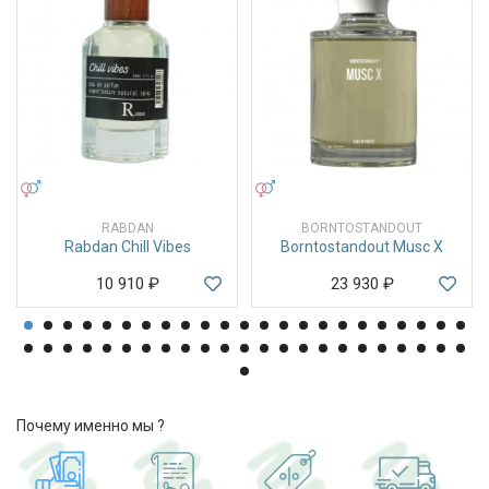
УНИСЕКС
УНИСЕКС
RABDAN
BORNTOSTANDOUT
Rabdan Chill Vibes
Borntostandout Musc X
10 910
₽
23 930
₽
Почему именно мы ?