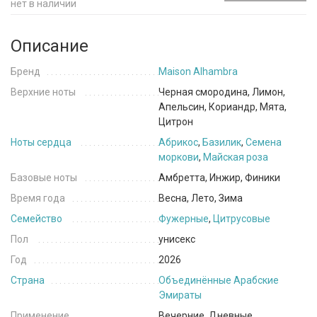
нет в наличии
Описание
Бренд
Maison Alhambra
Верхние ноты
Черная смородина, Лимон,
Апельсин, Кориандр, Мята,
Цитрон
Ноты сердца
Абрикос
,
Базилик
,
Семена
моркови
,
Майская роза
Базовые ноты
Амбретта, Инжир, Финики
Время года
Весна, Лето, Зима
Семейство
Фужерные
,
Цитрусовые
Пол
унисекс
Год
2026
Страна
Объединённые Арабские
Эмираты
Применение
Вечерние, Дневные