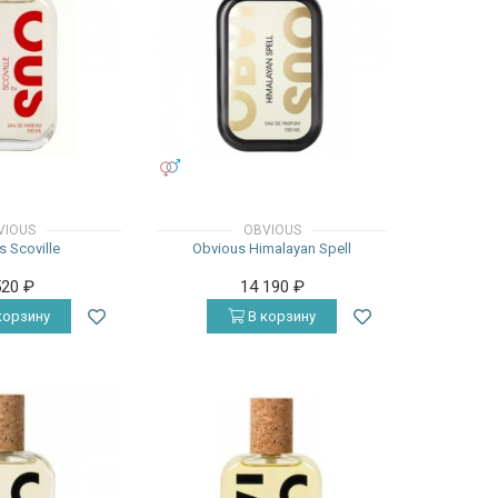
УНИСЕКС
VIOUS
OBVIOUS
 Scoville
Obvious Himalayan Spell
520
₽
14 190
₽
корзину
В корзину