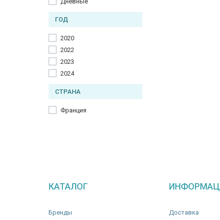
Дневные
Мускус
Папирус
ГОД
Пачули
2020
Сандал
2022
Таитянский ветивер
2023
Толу бальзам
2024
Уд
СТРАНА
Франция
КАТАЛОГ
ИНФОРМАЦ
Бренды
Доставка