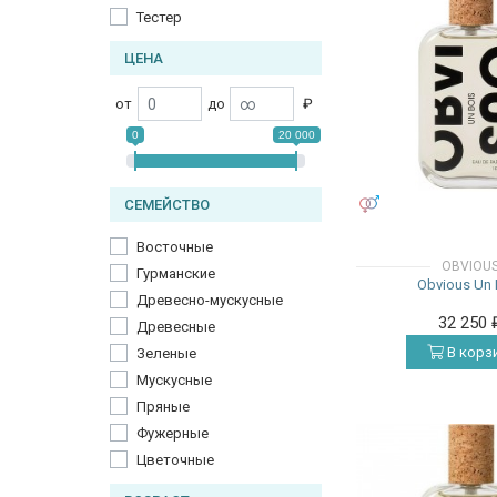
Тестер
ЦЕНА
от
до
₽
0
20 000
УНИСЕКС
СЕМЕЙСТВО
Восточные
OBVIOU
Гурманские
Obvious Un 
Древесно-мускусные
32 250
Древесные
В корз
Зеленые
Мускусные
Пряные
Фужерные
Цветочные