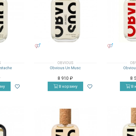
УНИСЕКС
УНИСЕКС
S
OBVIOUS
OB
istache
Obvious Un Musc
Obvious
₽
8 910
₽
8 
ину
В корзину
В 