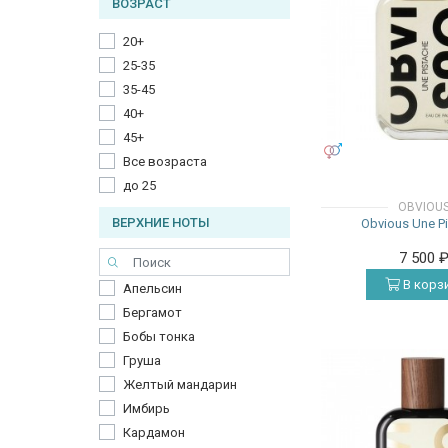
ВОЗРАСТ
20+
25-35
35-45
40+
45+
УНИСЕКС
Все возраста
до 25
OBVIOU
ВЕРХНИЕ НОТЫ
Obvious Une P
7 500
В корз
Апельсин
Бергамот
Бобы тонка
Груша
Желтый мандарин
Имбирь
Кардамон