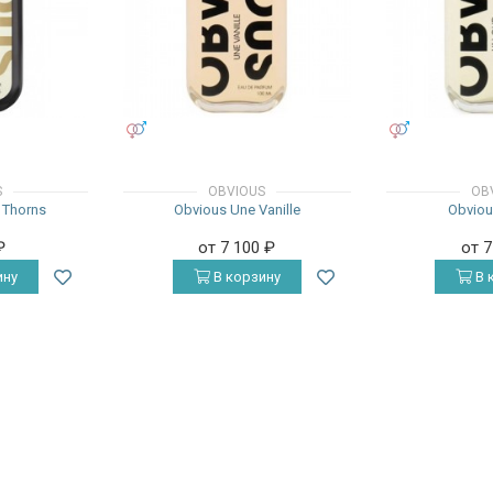
УНИСЕКС
УНИСЕКС
S
OBVIOUS
OB
s Thorns
Obvious Une Vanille
Obviou
₽
от 7 100
₽
от 
ину
В корзину
В 