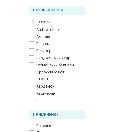
Какао
БАЗОВЫЕ НОТЫ
Кедр
Красный перец чили
Лист фиалки
Ambrettolide
Мадагаскарская ваниль
Амирис
Морские ноты
Ваниль
Нагармота
Ветивер
Олибанум
Вирджинский кедр
Папирус
Гурьюнский бальзам
Пачули из Индонезии
Древесные ноты
Роза
Замша
Фисташка
Кардамон
Цейлонская корица
Кашмеран
Шалфей
Кедр
Шафран
Кожа
Шоколад
ПРИМЕНЕНИЕ
Красный перец
Масло можжевельника
Вечерние
Можжевельник