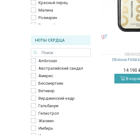
Красный перец
Малина
Розмарин
Розовый перец
Семена моркови
УНИСЕКС
НОТЫ СЕРДЦА
Сицилийский апельсин
Сицилийский мандарин
OBVIOU
Стручковый перец чили
Obvious Frida'
Ambroxan
Сычуаньский перец
Австралийский сандал
14 190
Тмин
Амирис
Тунисский нероли
В корз
Бессмертник
Чабрец
Ветивер
Черная смородина
Вирджинский кедр
Черный перец
Гальбанум
Шафран
Гелиотроп
Эвкалипт
Жасмин
Элеми
Имбирь
Инжир