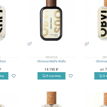
УНИСЕКС
УНИСЕКС
S
OBVIOUS
OB
Bois
Obvious Malfa Walls
Obvious
₽
14 190
₽
от 
ину
В корзину
В 