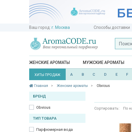
Ваш город:
г. Москва
Способы доставки
ЖЕНСКИЕ АРОМАТЫ
МУЖСКИЕ АРОМАТЫ
A
B
C
D
E
F
ХИТЫ ПРОДАЖ
Главная
Женские ароматы
Obvious
БРЕНД
Obvious
Сортировать:
По н
ТИП ТОВАРА
Парфюмерная вода