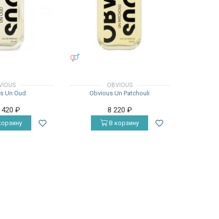
УНИСЕКС
VIOUS
OBVIOUS
s Un Oud
Obvious Un Patchouli
7 420
₽
8 220
₽
корзину
В корзину