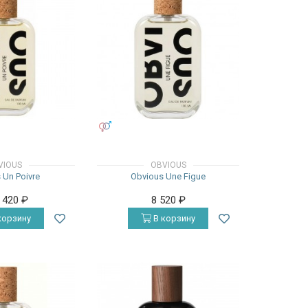
УНИСЕКС
VIOUS
OBVIOUS
 Un Poivre
Obvious Une Figue
7 420
₽
8 520
₽
корзину
В корзину