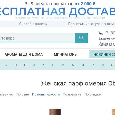
Способы оплаты
Проверить статус посылки
+7 (8
Ежедневно с
Заказать
АРОМАТЫ ДЛЯ ДОМА
МИНИАТЮРЫ
НОВИНКИ 2
G
H
I
J
K
L
M
N
O
P
R
S
Женская парфюмерия Ob
азванию
По цене
По популярности
По новизне
По скидке