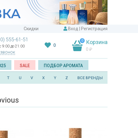
Скидки
Вход
|
Регистрация
00) 555-61-51
0
Корзина
0
 9:00 до 21:00
0
₽
 звонок
025
SALE
ПОДБОР АРОМАТА
T
U
V
X
Y
Z
ВСЕ БРЕНДЫ
vious