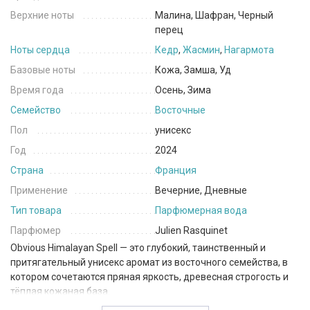
Верхние ноты
Малина, Шафран, Черный
перец
Ноты сердца
Кедр
,
Жасмин
,
Нагармота
Базовые ноты
Кожа, Замша, Уд
Время года
Осень, Зима
Семейство
Восточные
Пол
унисекс
Год
2024
Страна
Франция
Применение
Вечерние, Дневные
Тип товара
Парфюмерная вода
Парфюмер
Julien Rasquinet
Obvious Himalayan Spell — это глубокий, таинственный и
притягательный унисекс аромат из восточного семейства, в
котором сочетаются пряная яркость, древесная строгость и
тёплая кожаная база.