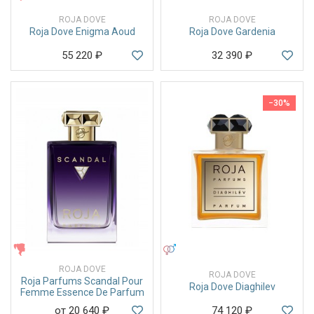
ROJA DOVE
ROJA DOVE
Roja Dove Enigma Aoud
Roja Dove Gardenia
55 220
₽
32 390
₽
−30%
ЖЕНСКИЕ
УНИСЕКС
ROJA DOVE
ROJA DOVE
Roja Parfums Scandal Pour
Roja Dove Diaghilev
Femme Essence De Parfum
от 20 640
₽
74 120
₽