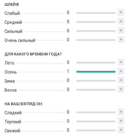
притягать внимание окружающих и оставаться яркими и
ШЛЕЙФ
запоминающимися.
+
0
Слабый
+
0
Средний
+
0
Сильный
+
0
Очень сильный
ДЛЯ КАКОГО ВРЕМЕНИ ГОДА?
+
0
Лето
+
1
Осень
+
0
Зима
+
0
Весна
НА ВАШ ВЗГЛЯД ОН
+
0
Сладкий
+
0
Терпкий
+
0
Свежий