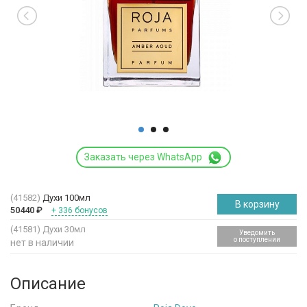
Заказать через WhatsApp
(41582)
Духи 100мл
В корзину
50440
₽
+ 336 бонусов
(41581)
Духи 30мл
Уведомить
о поступлении
нет в наличии
Описание