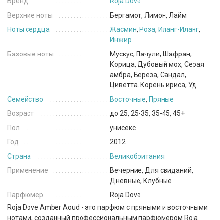
Бренд
Roja Dove
Верхние ноты
Бергамот, Лимон, Лайм
Ноты сердца
Жасмин
,
Роза
,
Иланг-Иланг
,
Инжир
Базовые ноты
Мускус, Пачули, Шафран,
Корица, Дубовый мох, Серая
амбра, Береза, Сандал,
Циветта, Корень ириса, Уд
Семейство
Восточные
,
Пряные
Возраст
до 25, 25-35, 35-45, 45+
Пол
унисекс
Год
2012
Страна
Великобритания
Применение
Вечерние, Для свиданий,
Дневные, Клубные
Парфюмер
Roja Dove
Roja Dove Amber Aoud - это парфюм с пряными и восточными
нотами, созданный профессиональным парфюмером Roja