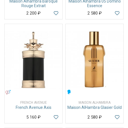
Maison Alhambra Baroque
Maison Alhambra 05 Domino
Rouge Extrait
Essence
2 200
₽
2 580
₽
УНИСЕКС
МУЖСКИЕ
FRENCH AVENUE
MAISON ALHAMBRA
French Avenue Axis
Maison AlHambra Glasier Gold
5 160
₽
2 580
₽