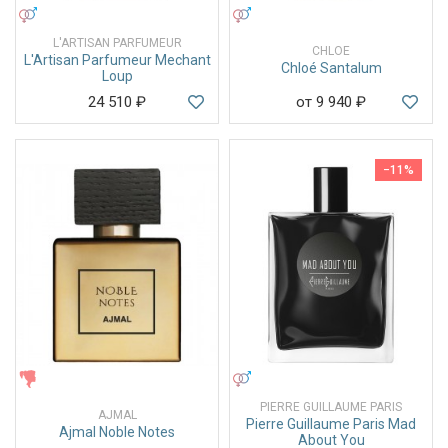
УНИСЕКС
УНИСЕКС
L'ARTISAN PARFUMEUR
CHLOE
L'Artisan Parfumeur Mechant
Chloé Santalum
Loup
24 510
₽
от 9 940
₽
−11%
ЖЕНСКИЕ
УНИСЕКС
PIERRE GUILLAUME PARIS
AJMAL
Pierre Guillaume Paris Mad
Ajmal Noble Notes
About You