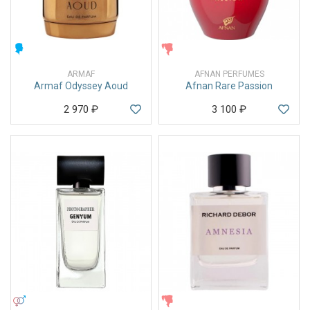
МУЖСКИЕ
ЖЕНСКИЕ
ARMAF
AFNAN PERFUMES
Armaf Odyssey Aoud
Afnan Rare Passion
2 970
₽
3 100
₽
УНИСЕКС
ЖЕНСКИЕ