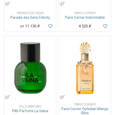
УНИСЕКС
УНИСЕКС
PARADIS DES SENS
PARIS CORNER
Paradis des Sens Felicity
Paris Corner Indomitable
от 11 130
₽
4 520
₽
УНИСЕКС
УНИСЕКС
PARIS CORNER
PILLS PARFUMS
Paris Corner Ophidian Mango
Pills Parfums La Vaina
Bliss