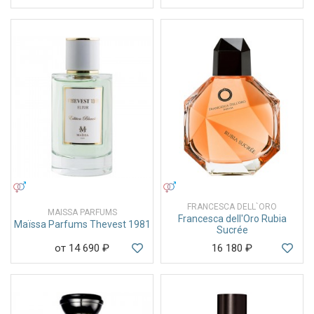
УНИСЕКС
УНИСЕКС
FRANCESCA DELL`ORO
MAISSA PARFUMS
Francesca dell'Oro Rubia
Maïssa Parfums Thevest 1981
Sucrée
от 14 690
₽
16 180
₽