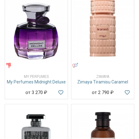
ЖЕНСКИЕ
УНИСЕКС
MY PERFUMES
ZIMAYA
My Perfumes Midnight Deluxe
Zimaya Tiramisu Caramel
от 3 270
₽
от 2 790
₽