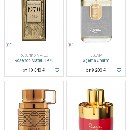
УНИСЕКС
УНИСЕКС
ROSENDO MATEU
GGEMA
Rosendo Mateu 1970
Ggema Charm
от 10 640
₽
от 8 200
₽