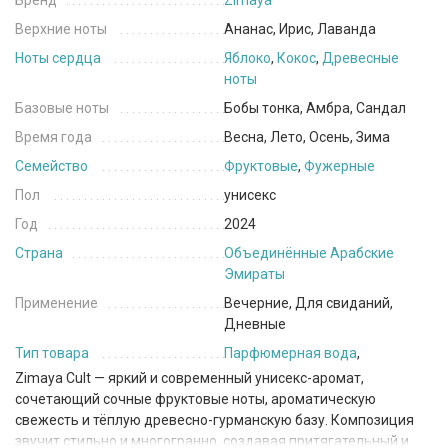
Бренд
Zimaya
Верхние ноты
Ананас, Ирис, Лаванда
Ноты сердца
Яблоко
,
Кокос
,
Древесные
ноты
Базовые ноты
Бобы тонка, Амбра, Сандал
Время года
Весна, Лето, Осень, Зима
Семейство
Фруктовые
,
Фужерные
Пол
унисекс
Год
2024
Страна
Объединённые Арабские
Эмираты
Применение
Вечерние, Для свиданий,
Дневные
Тип товара
Парфюмерная вода
,
Zimaya
Cult — яркий и современный унисекс-аромат,
сочетающий сочные фруктовые ноты, ароматическую
свежесть и тёплую древесно-гурманскую базу. Композиция
звучит стильно и многогранно, создавая притягательный и