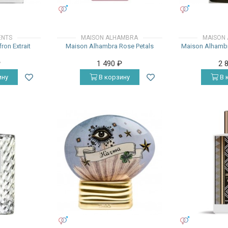
УНИСЕКС
УНИСЕКС
ENTS
MAISON ALHAMBRA
MAISON
ron Extrait
Maison Alhambra Rose Petals
Maison Alhambr
₽
1 490
₽
2 
ину
В корзину
В 
УНИСЕКС
УНИСЕКС