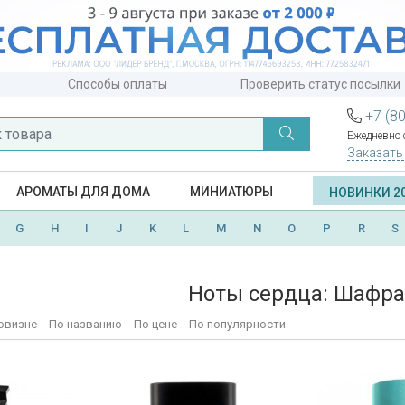
Способы оплаты
Проверить статус посылки
+7 (8
Ежедневно с
Заказать
АРОМАТЫ ДЛЯ ДОМА
МИНИАТЮРЫ
НОВИНКИ 2
G
H
I
J
K
L
M
N
O
P
R
S
Ноты сердца: Шафр
овизне
По названию
По цене
По популярности