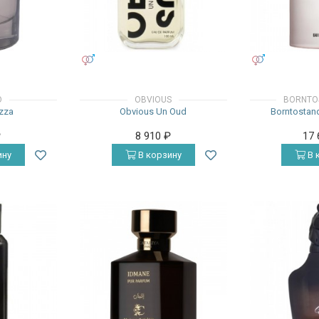
УНИСЕКС
УНИСЕКС
O
OBVIOUS
BORNTO
ezza
Obvious Un Oud
Borntostan
₽
8 910
₽
17
ину
В корзину
В 