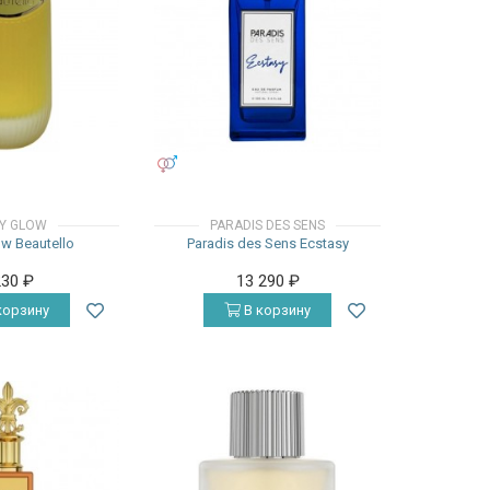
УНИСЕКС
Y GLOW
PARADIS DES SENS
w Beautello
Paradis des Sens Ecstasy
230
₽
13 290
₽
корзину
В корзину