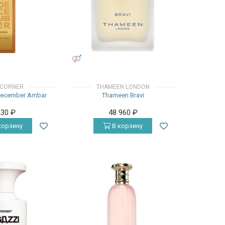
УНИСЕКС
 CORNER
THAMEEN LONDON
 December Ambar
Thameen Bravi
230
₽
48 960
₽
корзину
В корзину