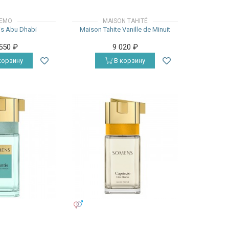
EMO
MAISON TAHITÉ
s Abu Dhabi
Maison Tahite Vanille de Minuit
 550
₽
9 020
₽
корзину
В корзину
УНИСЕКС