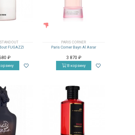
ЖЕНСКИЕ
STANDOUT
PARIS CORNER
dout FUGAZZI
Paris Corner Bayn Al Asrar
 680
₽
3 870
₽
корзину
В корзину