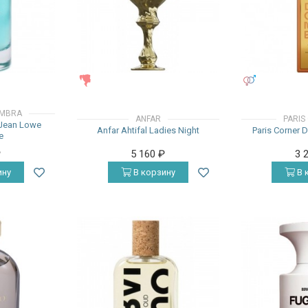
ЖЕНСКИЕ
УНИСЕКС
AMBRA
ANFAR
PARIS
Jean Lowe
Anfar Ahtifal Ladies Night
Paris Corner
e
₽
5 160
₽
3 
ину
В корзину
В 