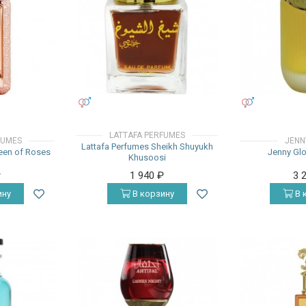
УНИСЕКС
УНИСЕКС
LATTAFA PERFUMES
FUMES
JENN
Lattafa Perfumes Sheikh Shuyukh
een of Roses
Jenny Glo
Khusoosi
₽
1 940
₽
3 
ину
В корзину
В 