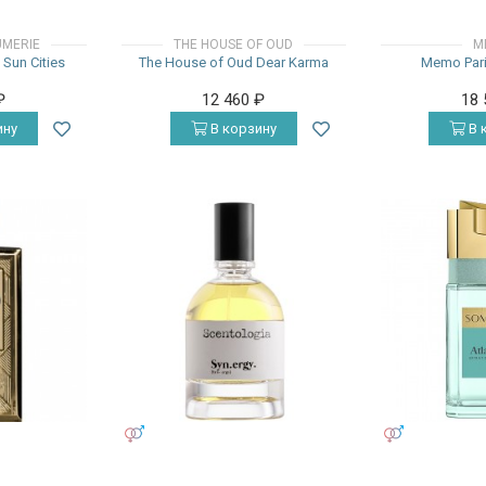
UMERIE
THE HOUSE OF OUD
M
 Sun Cities
The House of Oud Dear Karma
Memo Pari
₽
12 460
₽
18
ину
В корзину
В 
УНИСЕКС
УНИСЕКС