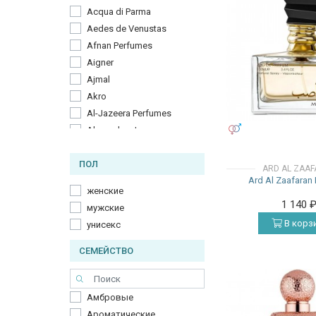
Acqua di Parma
Aedes de Venustas
Afnan Perfumes
Aigner
Ajmal
Akro
Al-Jazeera Perfumes
УНИСЕКС
Alexandre. J
Alfred Dunhill
ПОЛ
Alfred Ritchy
ARD AL ZAA
Ard Al Zaafaran
Alyson Oldoini
женские
Amouage
1 140
мужские
Amouroud
В корз
унисекс
Andrea Maack
Anfar
СЕМЕЙСТВО
Anima Mundi
Antonio Banderas
Амбровые
Aqualis
Ароматические