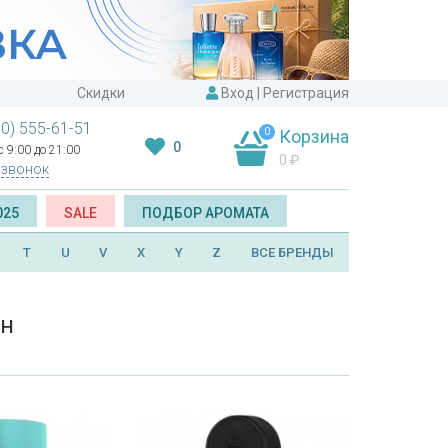
Скидки
Вход
|
Регистрация
00) 555-61-51
0
Корзина
0
 9:00 до 21:00
0
₽
 звонок
025
SALE
ПОДБОР АРОМАТА
T
U
V
X
Y
Z
ВСЕ БРЕНДЫ
ан