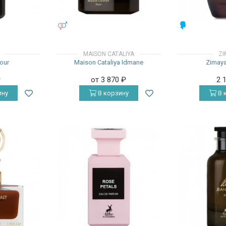
УНИСЕКС
МУЖСКИЕ
MAISON CATALIYA
ZI
our
Maison Cataliya Idmane
Zimaya
₽
от 3 870
₽
2 
ину
В корзину
В 