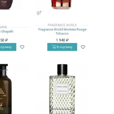
УНИСЕКС
FRAGRANCE WORLD
MAYA
Fragrance World Montera Rouge
 Ghayath
Tobacco
150
₽
1 940
₽
корзину
В корзину