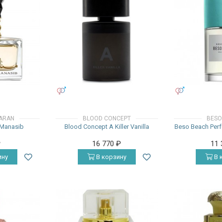
УНИСЕКС
УНИСЕКС
FARAN
BLOOD CONCEPT
BESO
 Manasib
Blood Concept A Killer Vanilla
Beso Beach Per
₽
16 770
₽
11
ину
В корзину
В 