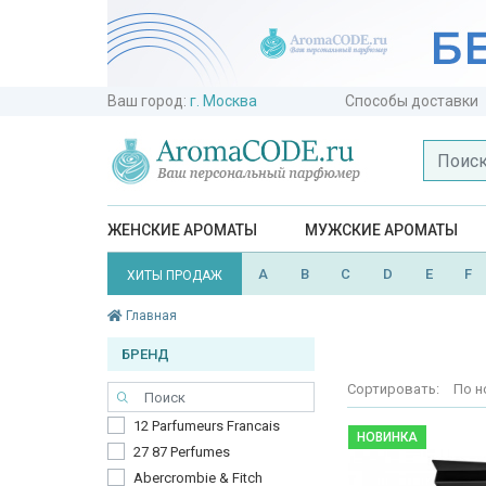
Ваш город:
г. Москва
Способы доставки
ЖЕНСКИЕ АРОМАТЫ
МУЖСКИЕ АРОМАТЫ
A
B
C
D
E
F
ХИТЫ ПРОДАЖ
Главная
БРЕНД
Сортировать:
По н
12 Parfumeurs Francais
НОВИНКА
27 87 Perfumes
Abercrombie & Fitch