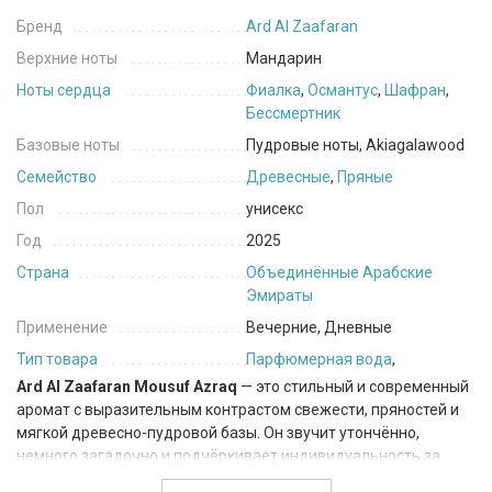
Бренд
Ard Al Zaafaran
Верхние ноты
Мандарин
Ноты сердца
Фиалка
,
Османтус
,
Шафран
,
Бессмертник
Базовые ноты
Пудровые ноты, Akiagalawood
Семейство
Древесные
,
Пряные
Пол
унисекс
Год
2025
Страна
Объединённые Арабские
Эмираты
Применение
Вечерние, Дневные
Тип товара
Парфюмерная вода
,
Ard Al Zaafaran Mousuf Azraq
— это стильный и современный
аромат с выразительным контрастом свежести, пряностей и
мягкой древесно-пудровой базы. Он звучит утончённо,
немного загадочно и подчёркивает индивидуальность за
счёт необычного сочетания нот.