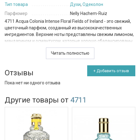
Тип товара
Духи
,
Одеколон
Парфюмер
Nelly Hachem-Ruiz
4711 Acqua Colonia Intense Floral Fields of Ireland - это свежий,
цветочный парфюм, созданный из высококачественных
ингредиентов. Верхние ноты представлены свежим лимоном,
мандарином и османтусом, которые хорошо сбалансированы
и напоминают утреннюю прохладу летнего дня. Ноты сердца
Читать полностью
раскрываются богатым и чувственным букетом жасмина,
мимозы и цветка апельсина, который придаст парфюму более
глубокий и роскошный аромат. Базовые ноты кедра, сандала и
Отзывы
+ Добавить отзыв
древесины добавляют парфюму нежности и мягкости.
Пока нет ни одного отзыва
Этот парфюм универсален и идеально подходит для
дневного применения. Он был создан парфюмером Nelly
Другие товары от
4711
Hachem-Ruiz, который задумал его по мотивам ирландских
лугов, полных цветов и ароматов. Он отлично подойдет для
тех, кто любит натуральные ароматы природы и желает
создать свою неповторимую атмосферу. Этот парфюм станет
ярким дополнением к вашей коллекции ароматов и подарит
вам незабываемое ощущение летнего луга.