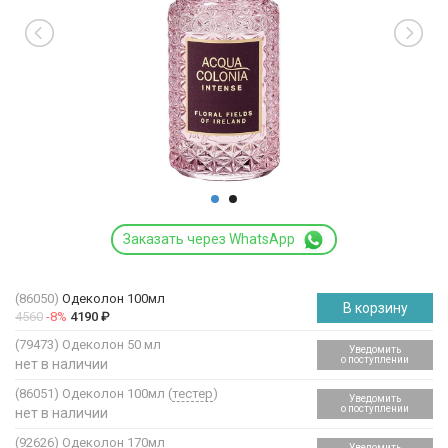
Заказать через WhatsApp
(86050)
Одеколон 100мл
В корзину
4560
-8%
4190
₽
(79473)
Одеколон 50 мл
Уведомить
о поступлении
нет в наличии
(86051)
Одеколон 100мл (
тестер
)
Уведомить
о поступлении
нет в наличии
(92626)
Одеколон 170мл
Уведомить