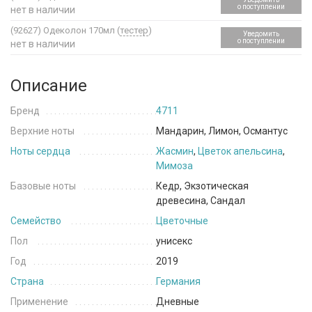
о поступлении
нет в наличии
(92627)
Одеколон 170мл (
тестер
)
Уведомить
о поступлении
нет в наличии
Описание
Бренд
4711
Верхние ноты
Мандарин, Лимон, Османтус
Ноты сердца
Жасмин
,
Цветок апельсина
,
Мимоза
Базовые ноты
Кедр, Экзотическая
древесина, Сандал
Семейство
Цветочные
Пол
унисекс
Год
2019
Страна
Германия
Применение
Дневные