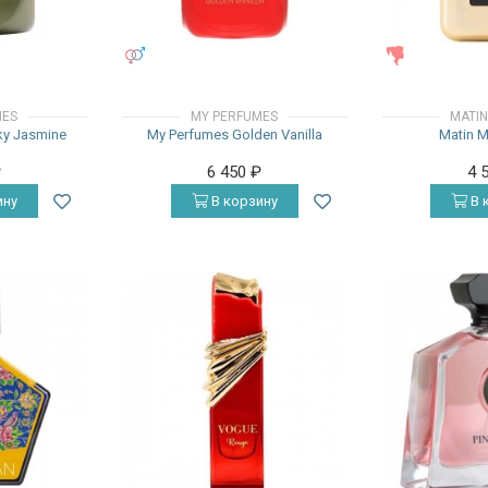
УНИСЕКС
ЖЕНСКИЕ
MES
MY PERFUMES
MATIN
ky Jasmine
My Perfumes Golden Vanilla
Matin M
₽
6 450
₽
4 
ину
В корзину
В 