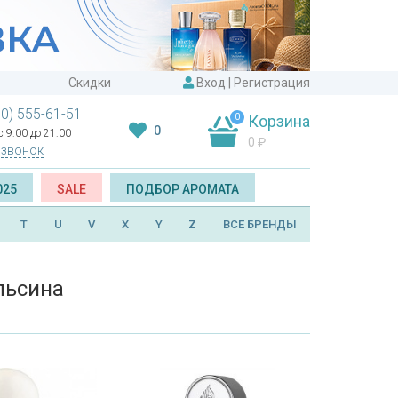
Скидки
Вход
|
Регистрация
00) 555-61-51
0
Корзина
0
 9:00 до 21:00
0
₽
 звонок
025
SALE
ПОДБОР АРОМАТА
T
U
V
X
Y
Z
ВСЕ БРЕНДЫ
льсина