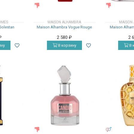
ЖЕНСКИЕ
ЖЕНСКИЕ
UMES
MAISON ALHAMBRA
MAISON
Golestan
Maison Alhambra Vogue Rouge
Maison Alhamb
₽
2 580
₽
2 
ину
В корзину
В 
ЖЕНСКИЕ
УНИСЕКС