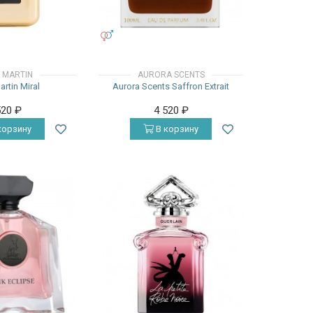
УНИСЕКС
 MARTIN
AURORA SCENTS
artin Miral
Aurora Scents Saffron Extrait
520
₽
4 520
₽
корзину
В корзину