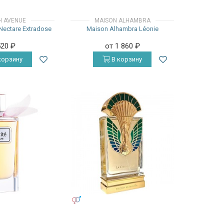
H AVENUE
MAISON ALHAMBRA
Nectare Extradose
Maison Alhambra Léonie
520
₽
от 1 860
₽
корзину
В корзину
УНИСЕКС