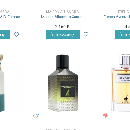
AMBRA
MAISON ALHAMBRA
FRENC
.A.D. Femme
Maison Alhambra Candid
French Avenue 
₽
2 160
₽
4 
ину
В корзину
В 
УНИСЕКС
ЖЕНСКИЕ
MAISON ALHAMBRA