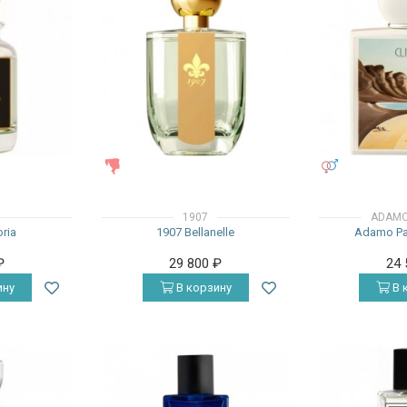
ЖЕНСКИЕ
УНИСЕКС
1907
ADAMO
oria
1907 Bellanelle
Adamo Par
₽
29 800
₽
24
ину
В корзину
В 