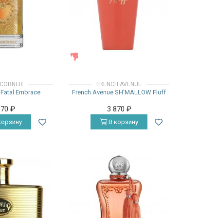
ЖЕНСКИЕ
 CORNER
FRENCH AVENUE
 Fatal Embrace
French Avenue SH'MALLOW Fluff
870
₽
3 870
₽
корзину
В корзину