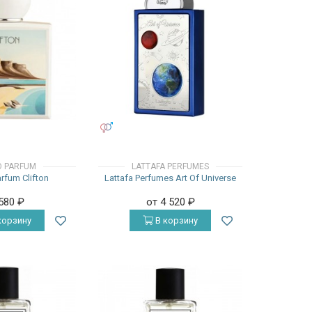
УНИСЕКС
 PARFUM
LATTAFA PERFUMES
fum Clifton
Lattafa Perfumes Art Of Universe
 580
₽
от 4 520
₽
корзину
В корзину