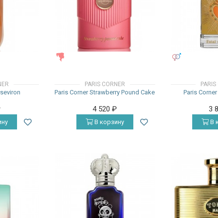
ЖЕНСКИЕ
УНИСЕКС
NER
PARIS CORNER
PARIS
rseviron
Paris Corner Strawberry Pound Cake
Paris Corner
₽
4 520
₽
3 
ину
В корзину
В 