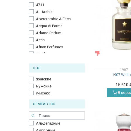
4711
AJ Arabia
Abercrombie & Fitch
Acqua di Parma
Adamo Parfum
Aerin
Afnan Perfumes
ЖЕНСКИЕ
Agatha
Aigner
ПОЛ
Ajmal
1907
1907 Whitt
Al-Jazeera Perfumes
женские
Alexander McQueen
15 610
мужские
Alexandre. J
В корз
унисекс
Alfred Dunhill
Alfred Sung
СЕМЕЙСТВО
Alyson Oldoini
Amorino
Альдегидные
Amouage
Амбровые