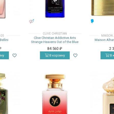
УНИСЕКС
МУЖСКИЕ
CLIVE CHRISTIAN
920
MAISON
Clive Christian Addictive Arts
ellini
Maison Alham
Strange Heavens Out of the Blue
₽
84 560
₽
2 
ину
В корзину
В 