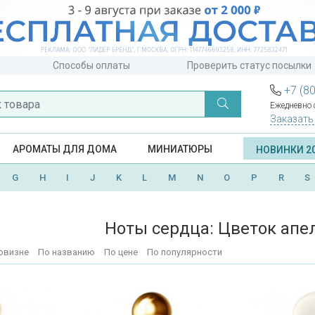
Способы оплаты
Проверить статус посылки
+7 (8
Ежедневно с
Заказать
АРОМАТЫ ДЛЯ ДОМА
МИНИАТЮРЫ
НОВИНКИ 2
G
H
I
J
K
L
M
N
O
P
R
S
Ноты сердца: Цветок апе
овизне
По названию
По цене
По популярности