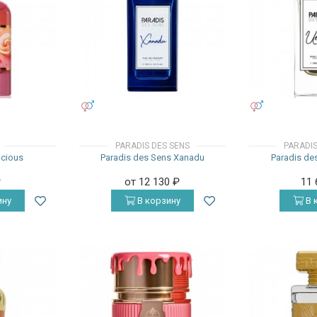
УНИСЕКС
УНИСЕКС
PARADIS DES SENS
PARADIS
icious
Paradis des Sens Xanadu
Paradis de
₽
от 12 130
₽
11
ину
В корзину
В 