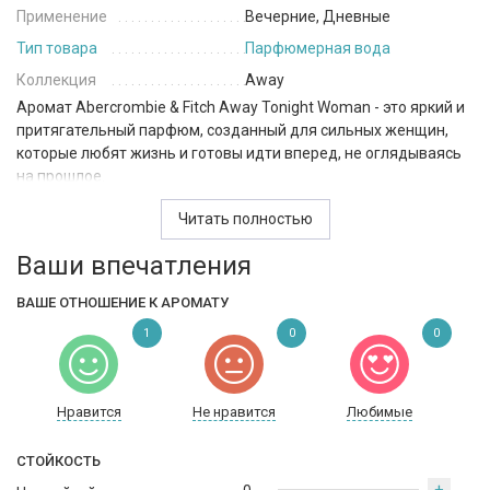
Применение
Вечерние, Дневные
Тип товара
Парфюмерная вода
Коллекция
Away
Аромат Abercrombie & Fitch Away Tonight Woman - это яркий и
притягательный парфюм, созданный для сильных женщин,
которые любят жизнь и готовы идти вперед, не оглядываясь
на прошлое.
Верхние ноты раскрываются свежим и освежающим
Читать полностью
ароматом розового грейпфрута, сочетающегося с пикантным
Ваши впечатления
запахом розового перца и нежным ароматом фрезии.
Сердце этого парфюма состоит из гелиотропа, жасмина и
ВАШЕ ОТНОШЕНИЕ К АРОМАТУ
ландыша, создающих изощренный и нежный цветочный
1
0
0
букет, который подчеркивает женственность и элегантность
обладательницы этого парфюма.
В базовых нотах Аbercrombie & Fitch Away Tonight Woman
Нравится
Не нравится
Любимые
присутствуют бобы тонка, кашемировое дерево и сиамский
бензоин, создающие глубокий и насыщенный восточный
СТОЙКОСТЬ
аромат, который добавляет загадочности и таинственности.