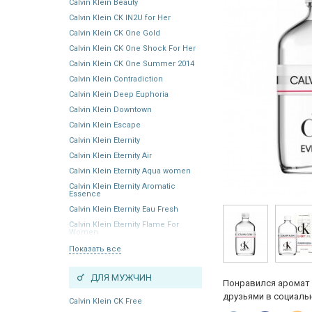
Calvin Klein Beauty
Calvin Klein CK IN2U for Her
Calvin Klein CK One Gold
Calvin Klein CK One Shock For Her
Calvin Klein CK One Summer 2014
Calvin Klein Contradiction
Calvin Klein Deep Euphoria
Calvin Klein Downtown
Calvin Klein Escape
Calvin Klein Eternity
Calvin Klein Eternity Air
Calvin Klein Eternity Aqua women
Calvin Klein Eternity Aromatic
Essence
Calvin Klein Eternity Eau Fresh
Calvin Klein Eternity Flame For
Women
Показать все
ДЛЯ МУЖЧИН
Понравился аромат 
друзьями в социальн
Calvin Klein CK Free