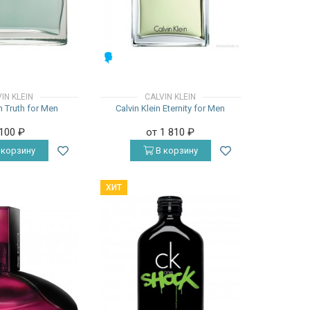
МУЖСКИЕ
IN KLEIN
CALVIN KLEIN
in Truth for Men
Calvin Klein Eternity for Men
 100
₽
от 1 810
₽
 корзину
В корзину
ХИТ