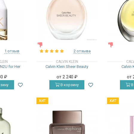
ЖЕНСКИЕ
ЖЕНСКИЕ
1 отзыв
2 отзыва
KLEIN
CALVIN KLEIN
CALV
 IN2U for Her
Calvin Klein Sheer Beauty
Calvin 
80
₽
от 2 240
₽
от 
зину
В корзину
В
ХИТ
ХИТ