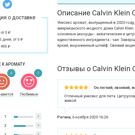
Описание Calvin Klein 
ия о доставке
Унисекс аромат, выпущенный в 2020 году,
американского модного дома Calvin Klein
,
от 0
₽
основные аккорды - акватические и цитр
 5 дней,
от 0
₽
единственного ингредиента - чая. Заверш
яркий, выраженный шлейф. Свежий акцен
 490
₽
 К АРОМАТУ
Отзывы о Calvin Klein 
0
1
Он легкий, звонкий, 
равится
Любимые
Отличный унисекс для лета. Цитрусов
живой.
1
+
Регина
,
6 ноября 2020 16:26
3
+
1
+