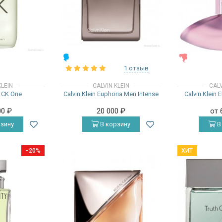
МУЖСКИЕ
ЖЕНСКИЕ
1 отзыв
KLEIN
CALVIN KLEIN
CALV
n CK One
Calvin Klein Euphoria Men Intense
Calvin Klein
00
₽
20 000
₽
от 
зину
В корзину
В
−20%
ХИТ