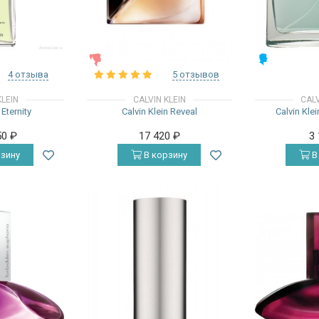
ЖЕНСКИЕ
МУЖСКИЕ
4 отзыва
5 отзывов
KLEIN
CALVIN KLEIN
CALV
 Eternity
Calvin Klein Reveal
Calvin Kle
50
₽
17 420
₽
3
зину
В корзину
В