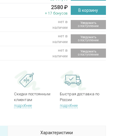
2580
₽
В корзину
+ 17 бонусов
нет в
Уведомить
о поступлении
наличии
нет в
Уведомить
о поступлении
наличии
нет в
Уведомить
о поступлении
наличии
Скидки постоянным
Быстрая доставка по
клиентам
России
подробнее
подробнее
Характеристики