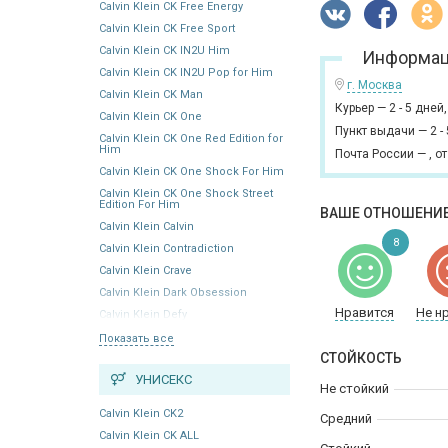
Calvin Klein CK Free Energy
Calvin Klein CK Free Sport
Calvin Klein CK IN2U Him
Информац
Calvin Klein CK IN2U Pop for Him
г. Москва
Calvin Klein CK Man
Курьер
—
2 - 5 дней
Calvin Klein CK One
Пункт выдачи
—
2 -
Calvin Klein CK One Red Edition for
Him
Почта России
—
,
от
Calvin Klein CK One Shock For Him
Calvin Klein CK One Shock Street
Edition For Him
ВАШЕ ОТНОШЕНИЕ
Calvin Klein Calvin
8
Calvin Klein Contradiction
Calvin Klein Crave
Calvin Klein Dark Obsession
Нравится
Не н
Calvin Klein Defy
Показать все
СТОЙКОСТЬ
УНИСЕКС
Не стойкий
Calvin Klein CK2
Средний
Calvin Klein CK ALL