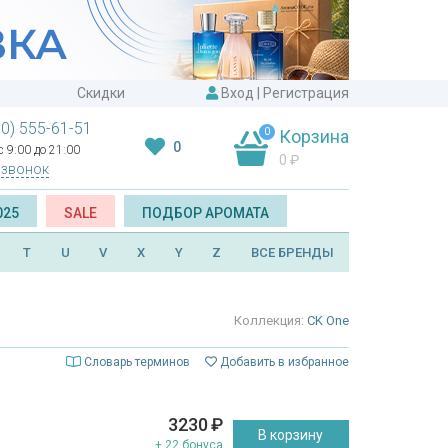
Скидки
Вход
|
Регистрация
00) 555-61-51
0
Корзина
0
 9:00 до 21:00
0
₽
 звонок
025
SALE
ПОДБОР АРОМАТА
T
U
V
X
Y
Z
ВСЕ БРЕНДЫ
Коллекция:
CK One
Словарь терминов
Добавить в избранное
3230
₽
В корзину
+ 22 бонуса