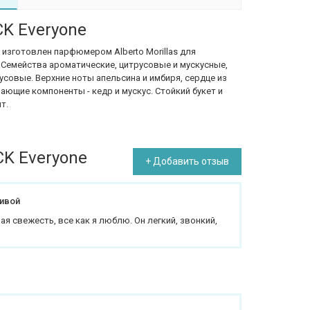
CK Everyone
 изготовлен парфюмером Alberto Morillas для
. Семейства ароматические, цитрусовые и мускусные,
усовые. Верхние ноты апельсина и имбиря, сердце из
ающие компоненты - кедр и мускус. Стойкий букет и
т.
CK Everyone
+ Добавить отзыв
живой
ая свежесть, все как я люблю. Он легкий, звонкий,