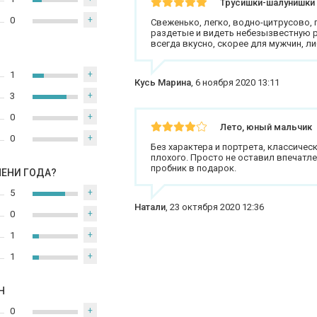
Трусишки-шалунишки
0
+
Свеженько, легко, водно-цитрусово, п
раздетые и видеть небезызвестную рез
всегда вкусно, скорее для мужчин, л
1
+
Кусь Марина
,
6 ноября 2020 13:11
3
+
0
+
Лето, юный мальчик
0
+
Без характера и портрета, классическ
плохого. Просто не оставил впечатле
пробник в подарок.
МЕНИ ГОДА?
5
+
Натали
,
23 октября 2020 12:36
0
+
1
+
1
+
Н
0
+