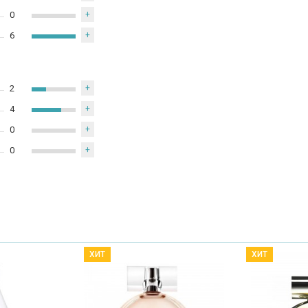
0
+
6
+
2
+
4
+
0
+
0
+
ХИТ
ХИТ