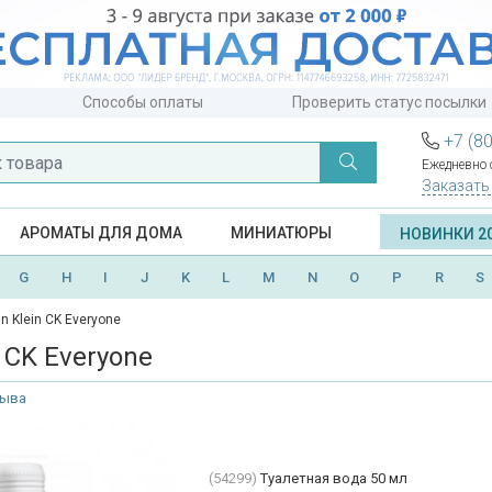
Способы оплаты
Проверить статус посылки
+7 (8
Ежедневно с
Заказать
АРОМАТЫ ДЛЯ ДОМА
МИНИАТЮРЫ
НОВИНКИ 2
G
H
I
J
K
L
M
N
O
P
R
S
in Klein CK Everyone
n CK Everyone
зыва
(54299)
Туалетная вода 50 мл