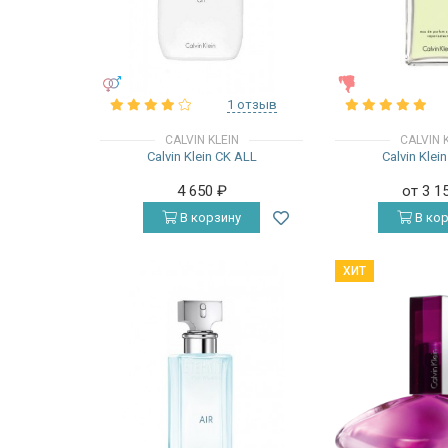
УНИСЕКС
ЖЕНСКИЕ
1 отзыв
CALVIN KLEIN
CALVIN 
Calvin Klein CK ALL
Calvin Klein
4 650
₽
от 3 1
В корзину
В кор
ХИТ