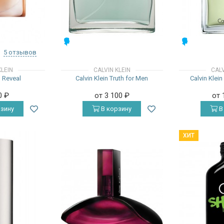
МУЖСКИЕ
МУЖСКИЕ
5 отзывов
KLEIN
CALVIN KLEIN
CALV
n Reveal
Calvin Klein Truth for Men
Calvin Klein
0
₽
от 3 100
₽
от 
зину
В корзину
В
ХИТ