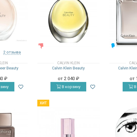
ЖЕНСКИЕ
МУЖСКИЕ
2 отзыва
KLEIN
CALVIN KLEIN
CALV
heer Beauty
Calvin Klein Beauty
Calvin Kle
40
₽
от 2 040
₽
от 
зину
В корзину
В
ХИТ