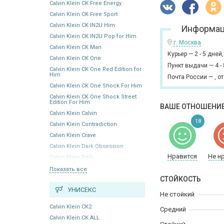
Calvin Klein CK Free Energy
Calvin Klein CK Free Sport
Calvin Klein CK IN2U Him
Информац
Calvin Klein CK IN2U Pop for Him
г. Москва
Calvin Klein CK Man
Курьер
—
2 - 5 дней
Calvin Klein CK One
Пункт выдачи
—
4 -
Calvin Klein CK One Red Edition for
Him
Почта России
—
,
от
Calvin Klein CK One Shock For Him
Calvin Klein CK One Shock Street
Edition For Him
ВАШЕ ОТНОШЕНИЕ
Calvin Klein Calvin
18
Calvin Klein Contradiction
Calvin Klein Crave
Calvin Klein Dark Obsession
Нравится
Не н
Calvin Klein Defy
Показать все
СТОЙКОСТЬ
УНИСЕКС
Не стойкий
Calvin Klein CK2
Средний
Calvin Klein CK ALL