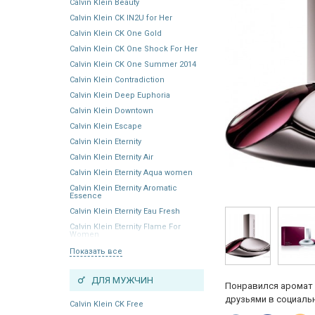
Calvin Klein Beauty
Calvin Klein CK IN2U for Her
Calvin Klein CK One Gold
Calvin Klein CK One Shock For Her
Calvin Klein CK One Summer 2014
Calvin Klein Contradiction
Calvin Klein Deep Euphoria
Calvin Klein Downtown
Calvin Klein Escape
Calvin Klein Eternity
Calvin Klein Eternity Air
Calvin Klein Eternity Aqua women
Calvin Klein Eternity Aromatic
Essence
Calvin Klein Eternity Eau Fresh
Calvin Klein Eternity Flame For
Women
Показать все
ДЛЯ МУЖЧИН
Понравился аромат 
друзьями в социальн
Calvin Klein CK Free