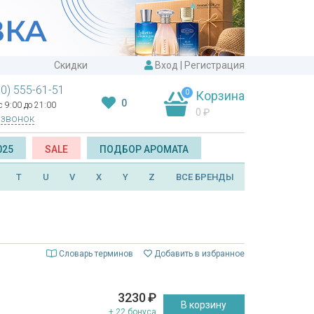
Скидки
Вход
|
Регистрация
00) 555-61-51
0
Корзина
0
 9:00 до 21:00
0
₽
 звонок
025
SALE
ПОДБОР АРОМАТА
T
U
V
X
Y
Z
ВСЕ БРЕНДЫ
Словарь терминов
Добавить в избранное
3230
₽
В корзину
+ 22 бонуса