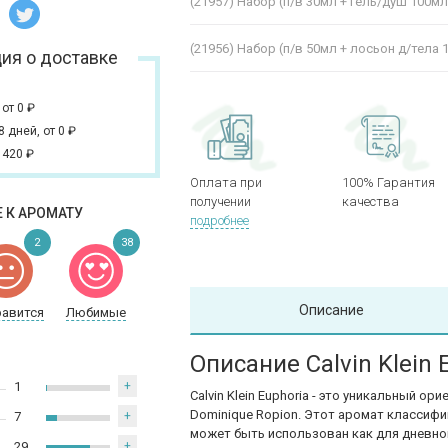
(21957)
Набор (п/в 30мл + гель/душ 100мл
(21956)
Набор (п/в 50мл + лосьон д/тела 
ия о доставке
,
от 0
₽
 8 дней,
от 0
₽
 420
₽
Оплата при
100% Гарантия
получении
качества
 К АРОМАТУ
подробнее
2
38
Описание
равится
Любимые
Описание Calvin Klein 
1
+
Calvin Klein Euphoria - это уникальный
Dominique Ropion. Этот аромат классифи
7
+
может быть использован как для дневног
29
+