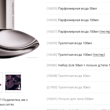
(16335)
Парфюмерная вода 50мл
(16336)
Парфюмерная вода 100мл
(16337)
Парфюмерная вода 100мл (
тесте
(16339)
Туалетная вода 100мл
(16340)
Туалетная вода 100мл (
тестер
)
(95682)
Набор (п/в 50мл + лосьон д/тела 1
(16338)
Туалетная вода 30мл
(21955)
Туалетная вода 50мл
(16341)
Лосьон для тела 200мл
? Поделитесь им с
ых сетях: