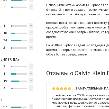
Основными нотами аромата Euphoria являю
5
+
фиалка. Эти ноты создают гармоничную 
оставляет после себя чувственный шлей
Верхние ноты граната придают аромату 
1
+
орхидеи добавляют цветочные нюансы. Б
создают глубокий и острый шлейф, кото
10
+
время.
24
+
Calvin Klein Euphoria идеально подходит 
2
+
аромат, который привлечет внимание ок
образ более совершенным.
МЕНИ ГОДА?
3
+
Отзывы о Calvin Klein 
11
+
19
+
4
+
ЗАМЕЧАТЕЛЬНЫЙ П
преобрела его в 2008г хочу сказать 
экзотические цветы как лотос и орх
Н
мне аромат подошел.красиао зазвуча
шлейф.парфюм заслуживает пополнен
27
+