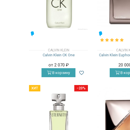
МУЖСКИЕ
МУЖСКИЕ
CALVIN KLEIN
CALVIN 
Calvin Klein CK One
Calvin Klein Eupho
от 2 070
₽
20 00
В корзину
В кор
ХИТ
−20%