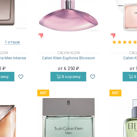
ЖЕНСКИЕ
ЖЕНСКИЕ
1 отзыв
KLEIN
CALVIN KLEIN
CALV
ria Men Intense
Calvin Klein Euphoria Blossom
Calvin 
0
₽
от 6 250
₽
от 
зину
В корзину
В
ХИТ
ХИТ