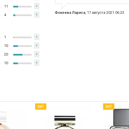
11
+
Фокеева Лариса
,
17 августа 2021 06:23
4
+
1
+
10
+
20
+
10
+
ХИТ
ХИТ