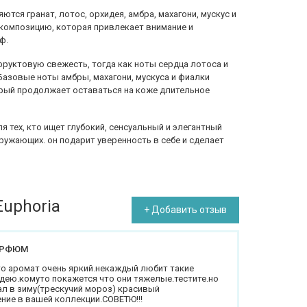
тся гранат, лотос, орхидея, амбра, махагони, мускус и
композицию, которая привлекает внимание и
ф.
фруктовую свежесть, тогда как ноты сердца лотоса и
азовые ноты амбры, махагони, мускуса и фиалки
рый продолжает оставаться на коже длительное
для тех, кто ищет глубокий, сенсуальный и элегантный
ружающих. он подарит уверенность в себе и сделает
Euphoria
+ Добавить отзыв
АРФЮМ
что аромат очень яркий.некаждый любит такие
идею.комуто покажется что они тяжелые.тестите.но
л в зиму(трескучий мороз) красивый
ие в вашей коллекции.СОВЕТЮ!!!