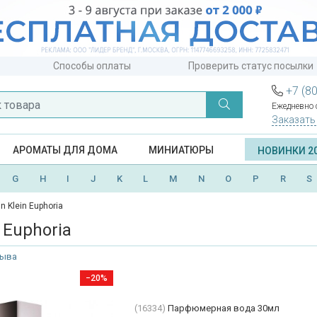
Способы оплаты
Проверить статус посылки
+7 (8
Ежедневно с
Заказать
АРОМАТЫ ДЛЯ ДОМА
МИНИАТЮРЫ
НОВИНКИ 2
G
H
I
J
K
L
M
N
O
P
R
S
in Klein Euphoria
n Euphoria
зыва
−20%
(16334)
Парфюмерная вода 30мл