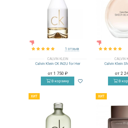
ЖЕНСКИЕ
ЖЕНСКИЕ
1 отзыв
CALVIN KLEIN
CALVIN 
Calvin Klein CK IN2U for Her
Calvin Klein S
от 1 750
₽
от 2 2
В корзину
В кор
ХИТ
ХИТ