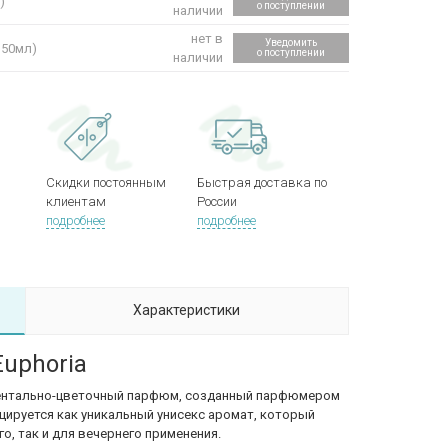
)
о поступлении
наличии
нет в
Уведомить
150мл)
о поступлении
наличии
Скидки постоянным
Быстрая доставка по
клиентам
России
подробнее
подробнее
Характеристики
Euphoria
 ориентально-цветочный парфюм, созданный парфюмером
цируется как уникальный унисекс аромат, который
о, так и для вечернего применения.