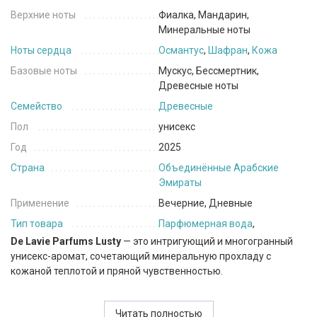
Верхние ноты
Фиалка, Мандарин,
Минеральные ноты
Ноты сердца
Османтус
,
Шафран
,
Кожа
Базовые ноты
Мускус, Бессмертник,
Древесные ноты
Семейство
Древесные
Пол
унисекс
Год
2025
Страна
Объединённые Арабские
Эмираты
Применение
Вечерние, Дневные
Тип товара
Парфюмерная вода
,
De Lavie Parfums Lusty
— это интригующий и многогранный
унисекс-аромат, сочетающий минеральную прохладу с
кожаной теплотой и пряной чувственностью.
Композиция открывается мягким, слегка пудровым аккордом
фиалки, освежённым сочным мандарином. Минеральные
Читать полностью