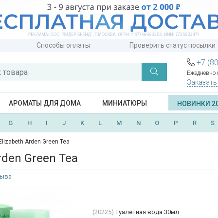
Способы оплаты
Проверить статус посылки
+7 (8
Ежедневно с
Заказать
АРОМАТЫ ДЛЯ ДОМА
МИНИАТЮРЫ
НОВИНКИ 2
G
H
I
J
K
L
M
N
O
P
R
S
Elizabeth Arden Green Tea
rden Green Tea
зыва
(20225)
Туалетная вода 30мл