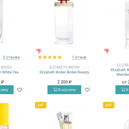
ЖЕНСКИЕ
ЖЕНСКИЕ
3 отзыва
1 отзыв
ELIZA
 ARDEN
ELIZABETH ARDEN
Elizabeth 
n White Tea
Elizabeth Arden Arden Beauty
Mandar
0
₽
2 200
₽
от 
зину
В корзину
В
ХИТ
ХИТ