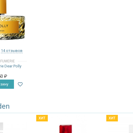
14 отзывов
RFUMERIE
ie Dear Polly
50
₽
зину
den
ХИТ
ХИТ