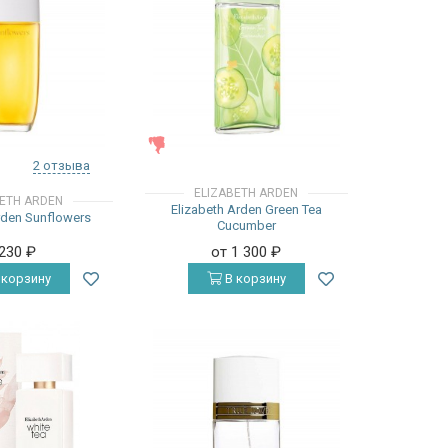
ЖЕНСКИЕ
2 отзыва
ELIZABETH ARDEN
BETH ARDEN
Elizabeth Arden Green Tea
rden Sunflowers
Cucumber
 230
₽
от 1 300
₽
 корзину
В корзину