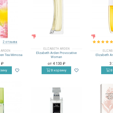
ЖЕНСКИЕ
ЖЕНСКИЕ
2 отзыва
ELIZABETH ARDEN
 ARDEN
ELIZA
Elizabeth Arden Provocative
reen Tea Mimosa
Elizabeth A
Woman
0
₽
от 4 130
₽
3
зину
В корзину
В