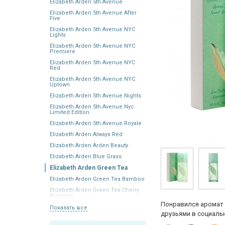
Elizabeth Arden 5th Avenue
Elizabeth Arden 5th Avenue After
Five
Elizabeth Arden 5th Avenue NYC
Lights
Elizabeth Arden 5th Avenue NYC
Premiere
Elizabeth Arden 5th Avenue NYC
Red
Elizabeth Arden 5th Avenue NYC
Uptown
Elizabeth Arden 5th Avenue Nights
Elizabeth Arden 5th Avenue Nyc
Limited Edition
Elizabeth Arden 5th Avenue Royale
Elizabeth Arden Always Red
Elizabeth Arden Arden Beauty
Elizabeth Arden Blue Grass
Elizabeth Arden Green Tea
Elizabeth Arden Green Tea Bamboo
Elizabeth Arden Green Tea Cherry
Blossom
Понравился аромат 
Показать все
друзьями в социальн