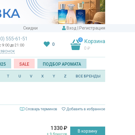
Скидки
Вход
|
Регистрация
00) 555-61-51
0
Корзина
0
 9:00 до 21:00
0
₽
 звонок
025
SALE
ПОДБОР АРОМАТА
T
U
V
X
Y
Z
ВСЕ БРЕНДЫ
Словарь терминов
Добавить в избранное
1330
₽
В корзину
+ 9 бонусов