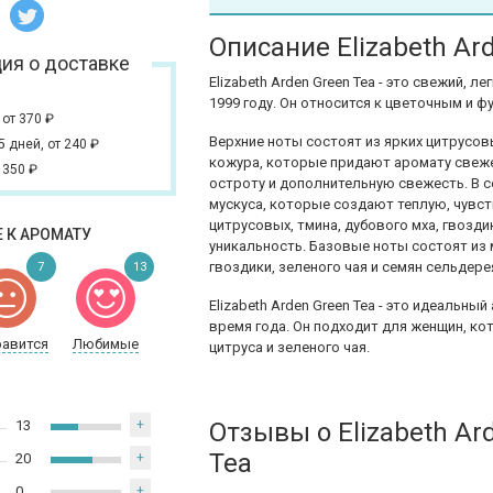
Описание Elizabeth Ar
ия о доставке
Elizabeth Arden Green Tea - это свежий,
1999 году. Он относится к цветочным и 
,
от 370
₽
Верхние ноты состоят из ярких цитрусов
 5 дней,
от 240
₽
кожура, которые придают аромату свеж
 350
₽
остроту и дополнительную свежесть. В 
мускуса, которые создают теплую, чувс
цитрусовых, тмина, дубового мха, гвозд
 К АРОМАТУ
уникальность. Базовые ноты состоят из м
гвоздики, зеленого чая и семян сельдер
7
13
Elizabeth Arden Green Tea - это идеальн
время года. Он подходит для женщин, к
равится
Любимые
цитруса и зеленого чая.
13
+
Отзывы о Elizabeth Ar
Tea
20
+
0
+