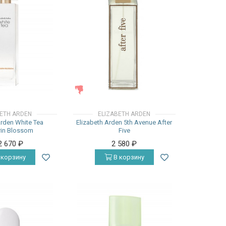
ЖЕНСКИЕ
BETH ARDEN
ELIZABETH ARDEN
Arden White Tea
Elizabeth Arden 5th Avenue After
in Blossom
Five
2 670
₽
2 580
₽
 корзину
В корзину