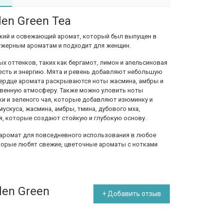
den Green Tea
 легкий и освежающий аромат, который был выпущен в
фужерным ароматам и подходит для женщин.
ых оттенков, таких как бергамот, лимон и апельсиновая
есть и энергию. Мята и ревень добавляют небольшую
сердце аромата раскрываются ноты жасмина, амбры и
твенную атмосферу. Также можно уловить ноты
ики и зеленого чая, которые добавляют изюминку и
ускуса, жасмина, амбры, тмина, дубового мха,
ея, которые создают стойкую и глубокую основу.
ый аромат для повседневного использования в любое
оторые любят свежие, цветочные ароматы с нотками
den Green
+ Добавить отзыв