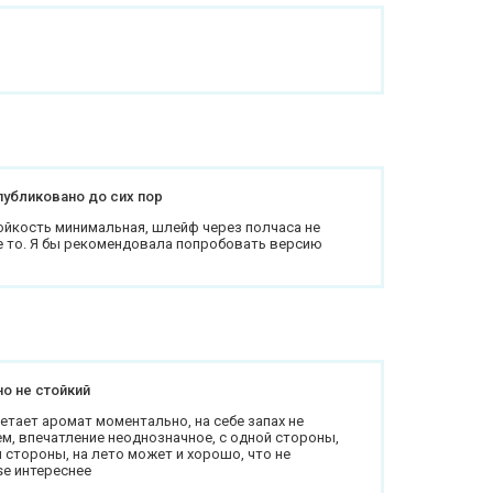
публиковано до сих пор
тойкость минимальная, шлейф через полчаса не
ое то. Я бы рекомендовала попробовать версию
но не стойкий
етает аромат моментально, на себе запах не
ем, впечатление неоднозначное, с одной стороны,
й стороны, на лето может и хорошо, что не
se интереснее