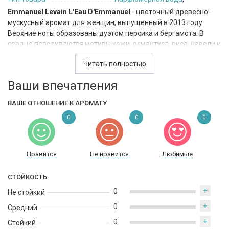
Emmanuel Levain L'Eau D'Emmanuel
- цветочный древесно-
мускусный аромат для женщин, выпущенный в 2013 году.
Верхние ноты образованы дуэтом персика и бергамота. В
сердце переливаются мотивы кожи, османтуса, риса, нероли и
амбры. В завершении звучит база из аккордов пачули, кедра,
Читать полностью
ладана и сандалового дерева.
Ваши впечатления
ВАШЕ ОТНОШЕНИЕ К АРОМАТУ
0
0
0
Нравится
Не нравится
Любимые
СТОЙКОСТЬ
+
0
Не стойкий
+
0
Средний
+
0
Стойкий