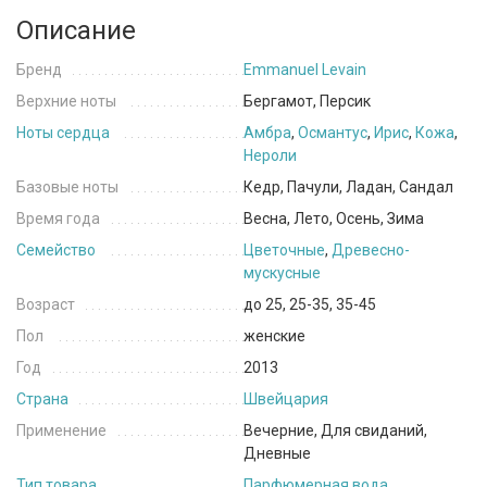
Описание
Бренд
Emmanuel Levain
Верхние ноты
Бергамот, Персик
Ноты сердца
Амбра
,
Османтус
,
Ирис
,
Кожа
,
Нероли
Базовые ноты
Кедр, Пачули, Ладан, Сандал
Время года
Весна, Лето, Осень, Зима
Семейство
Цветочные
,
Древесно-
мускусные
Возраст
до 25, 25-35, 35-45
Пол
женские
Год
2013
Страна
Швейцария
Применение
Вечерние, Для свиданий,
Дневные
Тип товара
Парфюмерная вода
,