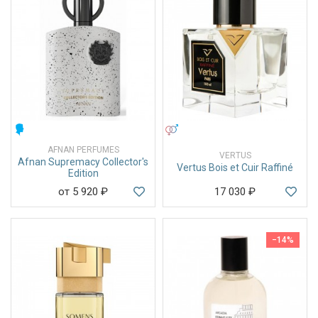
МУЖСКИЕ
УНИСЕКС
AFNAN PERFUMES
VERTUS
Afnan Supremacy Collector's
Vertus Bois et Cuir Raffiné
Edition
от 5 920
₽
17 030
₽
−14%