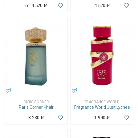
от 4 520
₽
4 520
₽
УНИСЕКС
УНИСЕКС
PARIS CORNER
FRAGRANCE WORLD
Paris Corner Khair
Fragrance World Just Lychee
3 230
₽
1 940
₽