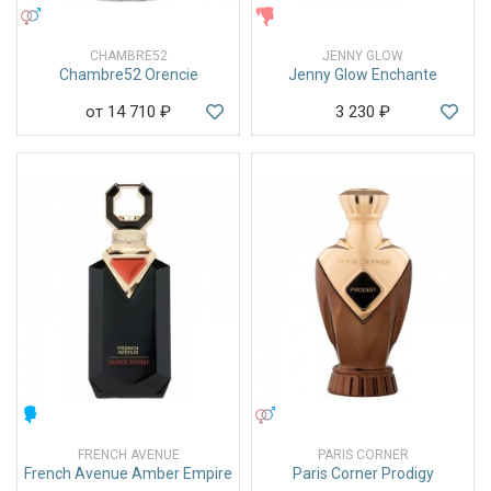
УНИСЕКС
ЖЕНСКИЕ
CHAMBRE52
JENNY GLOW
Chambre52 Orencie
Jenny Glow Enchante
от 14 710
₽
3 230
₽
МУЖСКИЕ
УНИСЕКС
FRENCH AVENUE
PARIS CORNER
French Avenue Amber Empire
Paris Corner Prodigy