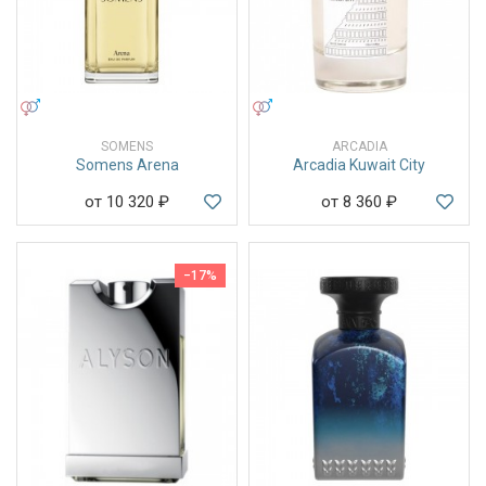
УНИСЕКС
УНИСЕКС
SOMENS
ARCADIA
Somens Arena
Arcadia Kuwait City
от 10 320
₽
от 8 360
₽
−17%