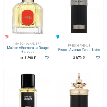
ЖЕНСКИЕ
МУЖСКИЕ
MAISON ALHAMBRA
FRENCH AVENUE
Maison Alhambra La Rouge
French Avenue Zenith Noire
Baroque
от 1 290
₽
3 870
₽