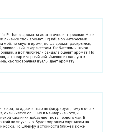
tial Parfums, ароматы достаточно интересные. Но, к
й линейке свой аромат. Fig Infusion интересный.
ям моё, но спустя время, когда аромат раскрылся,
й, уникальный, с характером. Любителям инжира
озиции, а вот любители сандала оценят аромат. По
андал, кедр и черный чай. Именно их заслуга в
на, как прозрачная вуаль, дает аромату
нжира, но здесь инжир не фигурирует, чему я очень
, очень чётко слышно и мандарина ноту, и
некой кислинки добавляет нота чёрного чая. В
вонкий по звучанию. Будет хорошим спутником на
й носки. По шлейфу и стойкости ближе к коже,