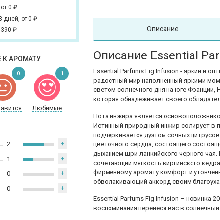
,
от 0
₽
 8 дней,
от 0
₽
Описание
 390
₽
Описание Essential Par
 К АРОМАТУ
Essential Parfums Fig Infusion - яркий и
0
1
радостный мир наполненный яркими мом
светом солнечного дня на юге Франции,
которая обнадеживает своего обладателя
равится
Любимые
Нота инжира является основоположником
Истинный природный инжир солирует в п
подчеркивается дуэтом сочных цитрусов
2
+
цветочного сердца, состоящего состоящ
дыханием шри-ланкийского черного чая.
1
+
сочетающий мягкость виргинского кедра
фирменному аромату комфорт и утонченн
0
+
обволакивающий аккорд своим благоух
0
+
Essential Parfums Fig Infusion – новинка 
воспоминания перенеся вас в солнечный 