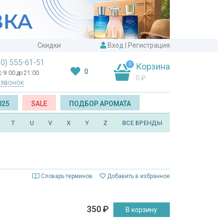
Скидки
Вход
|
Регистрация
00) 555-61-51
0
Корзина
0
 9:00 до 21:00
0
₽
 звонок
025
SALE
ПОДБОР АРОМАТА
T
U
V
X
Y
Z
ВСЕ БРЕНДЫ
Словарь терминов
Добавить в избранное
350
₽
В корзину