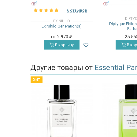
УНИСЕКС
УНИСЕКС
6 отзывов
DIPTY
EX NIHILO
Diptyque Philo
Ex Nihilo Generation(s)
Parf
от 2 970
₽
25 55
В корзину
В кор
Другие товары от
Essential P
ХИТ