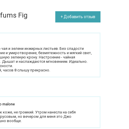
rfums Fig
+ Добавить отзыв
о чая и зелени инжирных листьев. Без сладости
ие и умиротворение, безмятежность и мягкий свет,
шную зеленую крону. Настроение - чайная
т. Дышат и наслаждаются мгновением. Идеально.
сности.
й, часов 8 слышу прекрасно.
jo malone
 коже, не громкий. Утром нанесла на себя
русовым, но вечером для меня это Джо
шно вообще.