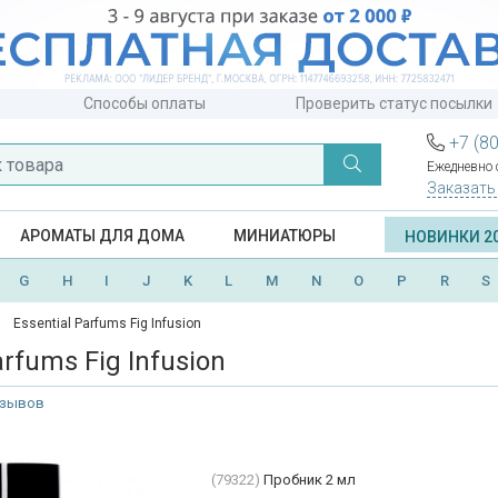
Способы оплаты
Проверить статус посылки
+7 (8
Ежедневно с
Заказать
АРОМАТЫ ДЛЯ ДОМА
МИНИАТЮРЫ
НОВИНКИ 2
G
H
I
J
K
L
M
N
O
P
R
S
Essential Parfums Fig Infusion
arfums Fig Infusion
тзывов
(79322)
Пробник 2 мл