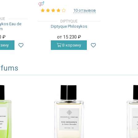
УНИСЕКС
10 отзывов
QUE
DIPTYQUE
sykos Eau de
Diptyque Philosykos
um
0
₽
от 15 230
₽
зину
В корзину
arfums