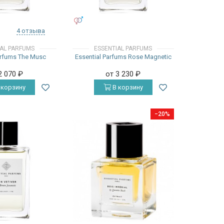
УНИСЕКС
4 отзыва
IAL PARFUMS
ESSENTIAL PARFUMS
arfums The Musc
Essential Parfums Rose Magnetic
2 070
₽
от 3 230
₽
 корзину
В корзину
−20%