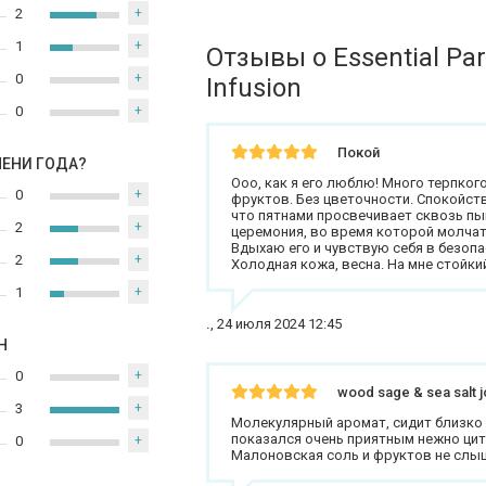
2
+
1
+
Отзывы о Essential Pa
0
+
Infusion
0
+
Покой
МЕНИ ГОДА?
Ооо, как я его люблю! Много терпког
0
+
фруктов. Без цветочности. Спокойств
что пятнами просвечивает сквозь пы
2
+
церемония, во время которой молча
Вдыхаю его и чувствую себя в безопа
2
+
Холодная кожа, весна. На мне стойки
1
+
.
,
24 июля 2024 12:45
Н
0
+
wood sage & sea salt 
3
+
Молекулярный аромат, сидит близко к
показался очень приятным нежно цит
0
+
Малоновская соль и фруктов не слы