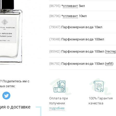
(86795)
*
отливант
5мл
(86796)
*
отливант
10мл
(79047)
Парфюмерная вода 10мл
(79048)
Парфюмерная вода 100мл
(85942)
Парфюмерная вода 100мл (
тесте
(86792)
Парфюмерная вода 150мл (
refill
)
? Поделитесь им с
ых сетях:
Оплата при
100% Гарантия
получении
качества
ия о доставке
подробнее