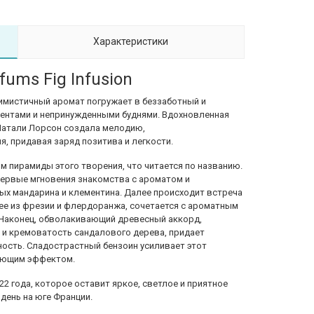
Характеристики
fums Fig Infusion
 оптимистичный аромат погружает в беззаботный и
ентами и непринужденными буднями. Вдохновленная
 Натали Лорсон создала мелодию,
, придавая заряд позитива и легкости.
 пирамиды этого творения, что читается по названию.
ервые мгновения знакомства с ароматом и
ых мандарина и клементина. Далее происходит встреча
ее из фрезии и флердоранжа, сочетается с ароматным
 Наконец, обволакивающий древесный аккорд,
 и кремоватость сандалового дерева, придает
ость. Сладострастный бензоин усиливает этот
ающим эффектом.
2022 года, которое оставит яркое, светлое и приятное
день на юге Франции.