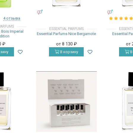
УНИСЕКС
УНИСЕКС
4 отзыва
PARFUMS
ESSENTIAL PARFUMS
ESSENT
 Bois Imperial
Essential Parfums Nice Bergamote
Essential P
dition
0
₽
от 8 130
₽
от 
зину
В корзину
В