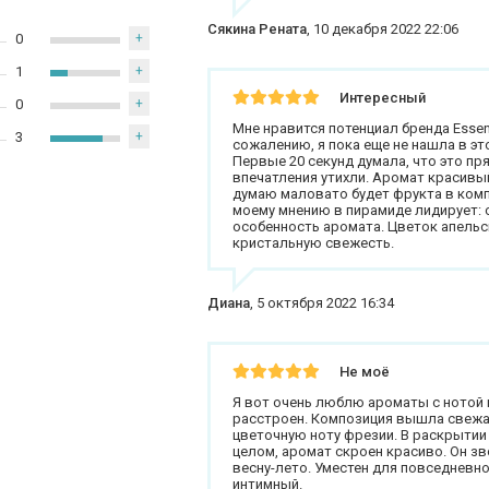
Сякина Рената
,
10 декабря 2022 22:06
0
+
1
+
Интересный
0
+
Мне нравится потенциал бренда Essen
3
+
сожалению, я пока еще не нашла в это
Первые 20 секунд думала, что это пр
впечатления утихли. Аромат красивы
думаю маловато будет фрукта в комп
моему мнению в пирамиде лидирует: с
особенность аромата. Цветок апельси
кристальную свежесть.
Диана
,
5 октября 2022 16:34
Не моё
Я вот очень люблю ароматы с нотой и
расстроен. Композиция вышла свежая
цветочную ноту фрезии. В раскрытии 
целом, аромат скроен красиво. Он з
весну-лето. Уместен для повседневно
интимный.