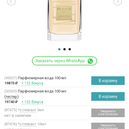
Заказать через WhatsApp
(49207)
Парфюмерная вода 100 мл
В корзину
19870
₽
+ 132 бонуса
(50530)
Парфюмерная вода 100 мл
В корзину
(
тестер
)
19740
₽
+ 132 бонуса
(87475)
*
отливант
5мл
Уведомить
о поступлении
нет в наличии
(87476)
*
отливант
10мл
Уведомить
о поступлении