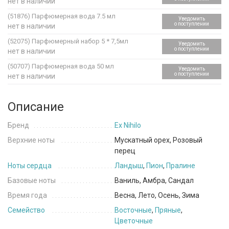
нет в наличии
(51876)
Парфюмерная вода 7.5 мл
Уведомить
о поступлении
нет в наличии
(52075)
Парфюмерный набор 5 * 7,5мл
Уведомить
о поступлении
нет в наличии
(50707)
Парфюмерная вода 50 мл
Уведомить
о поступлении
нет в наличии
Описание
Бренд
Ex Nihilo
Верхние ноты
Мускатный орех, Розовый
перец
Ноты сердца
Ландыш
,
Пион
,
Пралине
Базовые ноты
Ваниль, Амбра, Сандал
Время года
Весна, Лето, Осень, Зима
Семейство
Восточные
,
Пряные
,
Цветочные