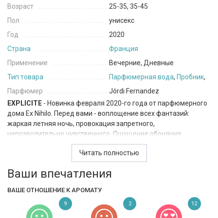
Возраст
25-35, 35-45
Пол
унисекс
Год
2020
Страна
Франция
Применение
Вечерние, Дневные
Тип товара
Парфюмерная вода
,
Пробник
,
Парфюмер
Jórdi Fernandez
EXPLICITE
- Новинка февраля 2020-го года от парфюмерного
дома Ex Nihilo. Перед вами - воплощение всех фантазий:
жаркая летняя ночь, провокация запретного,
непозволительно чувственного. Ощущение обоняния
пробуждает чувства, как приглашение к изысканной
Читать полностью
мечтательности. Розовый перец сочетается с ароматом
лепестков пионов и букетом ландышей, а ваниль играет с
Ваши впечатления
янтарем. Несколько капель сандалового дерева разбавляют
эликсир, рассеиваясь завораживающей дымкой на теле.
ВАШЕ ОТНОШЕНИЕ К АРОМАТУ
9
2
12