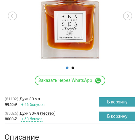
Заказать через WhatsApp
(81102)
Духи 30 мл
В корзину
9940
₽
+ 66 бонусов
(85025)
Духи 30мл (
тестер
)
В корзину
8000
₽
+ 53 бонуса
Описание