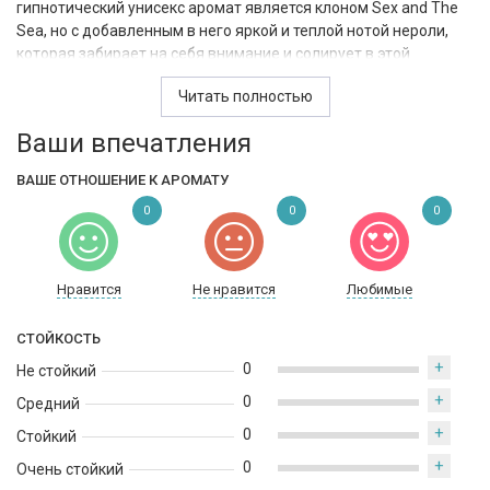
гипнотический унисекс аромат является клоном Sex and The
Sea, но с добавленным в него яркой и теплой нотой нероли,
которая забирает на себя внимание и солирует в этой
мелодии. В результате получился гипнотический и
Читать полностью
сексуальный аромат, который сведет с ума всех любителей
этой ноты. Как и в оригинальной версии – кокосовое сердце,
Ваши впечатления
соленость моря, сладкий пот теплой кожи, но на этот раз с
оттенком наркотической свежести, что делает аромат более
ВАШЕ ОТНОШЕНИЕ К АРОМАТУ
сложным, а его эволюцию более интригующей.
0
0
0
Нравится
Не нравится
Любимые
СТОЙКОСТЬ
+
0
Не стойкий
+
0
Средний
+
0
Стойкий
+
0
Очень стойкий