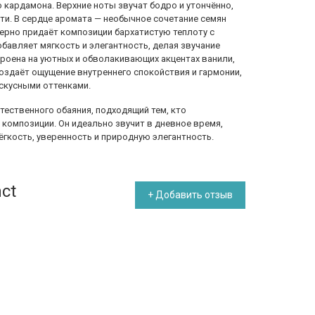
 кардамона. Верхние ноты звучат бодро и утончённо,
ти. В сердце аромата — необычное сочетание семян
ерно придаёт композиции бархатистую теплоту с
бавляет мягкость и элегантность, делая звучание
троена на уютных и обволакивающих акцентах ванили,
оздаёт ощущение внутреннего спокойствия и гармонии,
скусными оттенками.
естественного обаяния, подходящий тем, кто
композиции. Он идеально звучит в дневное время,
ёгкость, уверенность и природную элегантность.
ct
+ Добавить отзыв