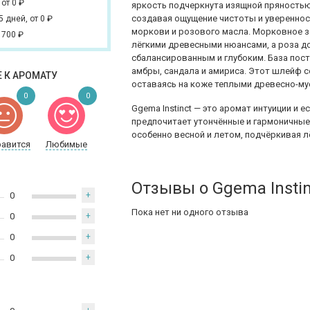
,
от 0
₽
яркость подчеркнута изящной пряностью
создавая ощущение чистоты и увереннос
 5 дней,
от 0
₽
моркови и розового масла. Морковное з
 700
₽
лёгкими древесными нюансами, а роза до
сбалансированным и глубоким. База пос
амбры, сандала и амириса. Этот шлейф с
 К АРОМАТУ
оставаясь на коже теплыми древесно-му
0
0
Ggema Instinct — это аромат интуиции и 
предпочитает утончённые и гармоничные 
особенно весной и летом, подчёркивая л
равится
Любимые
Отзывы о Ggema Instin
0
+
Пока нет ни одного отзыва
0
+
0
+
0
+