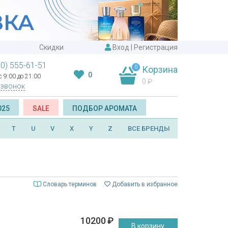
Скидки
Вход
|
Регистрация
00) 555-61-51
0
Корзина
0
 9:00 до 21:00
0
₽
 звонок
025
SALE
ПОДБОР АРОМАТА
T
U
V
X
Y
Z
ВСЕ БРЕНДЫ
Словарь терминов
Добавить в избранное
10200
₽
В корзину