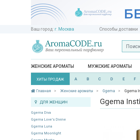
Ваш город:
г. Москва
Способы доставки
ЖЕНСКИЕ АРОМАТЫ
МУЖСКИЕ АРОМАТЫ
A
B
C
D
E
F
ХИТЫ ПРОДАЖ
Главная
Женские ароматы
Ggema
Ggema In
Ggema Inst
ДЛЯ ЖЕНЩИН
Ggema Diva
Ggema Love's Divine
Ggema Luna
Ggema Moonlight