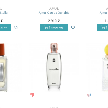
AL
AJMAL
A
Stellar
Ajmal Qasida Dahabia
Ajmal
0
₽
2 910
₽
1
зину
В корзину
В
ЖЕНСКИЕ
УНИСЕКС