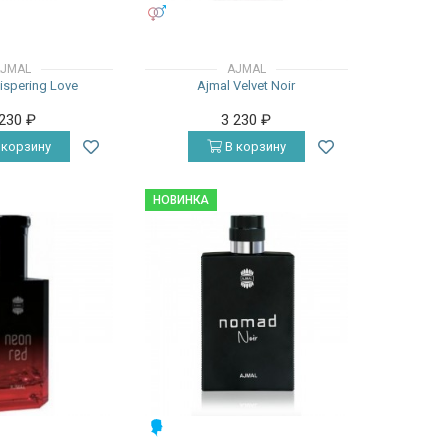
УНИСЕКС
JMAL
AJMAL
ispering Love
Ajmal Velvet Noir
 230
₽
3 230
₽
 корзину
В корзину
НОВИНКА
МУЖСКИЕ