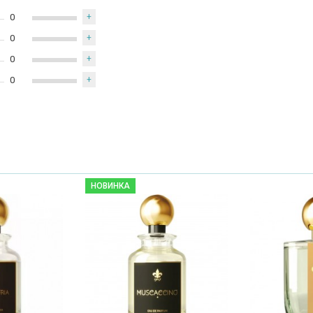
0
+
0
+
0
+
0
+
НОВИНКА