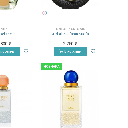
УНИСЕКС
1907
ARD AL ZAAFARAN
Bellanelle
Ard Al Zaafaran Sudfa
 800
₽
2 250
₽
 корзину
В корзину
НОВИНКА