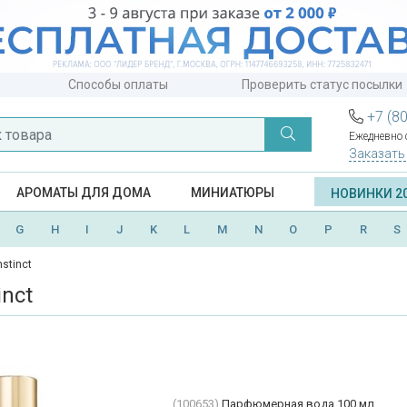
Способы оплаты
Проверить статус посылки
+7 (8
Ежедневно с
Заказать
АРОМАТЫ ДЛЯ ДОМА
МИНИАТЮРЫ
НОВИНКИ 2
G
H
I
J
K
L
M
N
O
P
R
S
stinct
inct
(100653)
Парфюмерная вода 100 мл