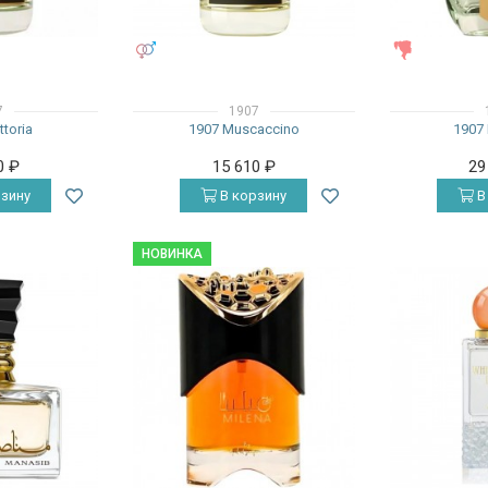
УНИСЕКС
ЖЕНСКИЕ
7
1907
ttoria
1907 Muscaccino
1907 
0
₽
15 610
₽
29
зину
В корзину
В
НОВИНКА