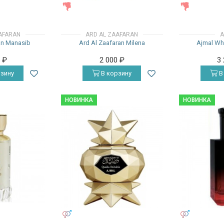
ЖЕНСКИЕ
ЖЕНСКИЕ
AFARAN
ARD AL ZAAFARAN
A
an Manasib
Ard Al Zaafaran Milena
Ajmal Wh
0
₽
2 000
₽
3
зину
В корзину
В
НОВИНКА
НОВИНКА
УНИСЕКС
УНИСЕКС