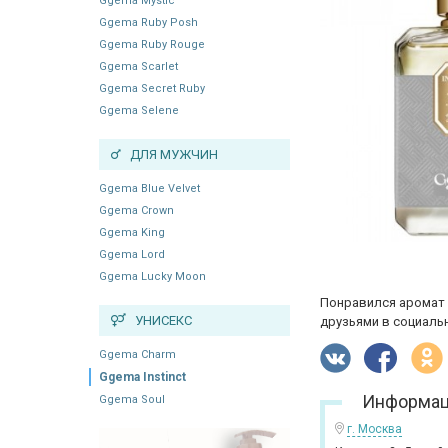
Ggema Mystic
Ggema Ruby Posh
Ggema Ruby Rouge
Ggema Scarlet
Ggema Secret Ruby
Ggema Selene
ДЛЯ МУЖЧИН
Ggema Blue Velvet
Ggema Crown
Ggema King
Ggema Lord
Ggema Lucky Moon
Понравился аромат 
УНИСЕКС
друзьями в социальн
Ggema Charm
Ggema Instinct
Информац
Ggema Soul
г. Москва