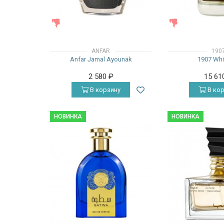
ЖЕНСКИЕ
ЖЕНСКИЕ
ANFAR
190
Anfar Jamal Ayounak
1907 Whi
2 580
₽
15 61
В корзину
В кор
НОВИНКА
НОВИНКА