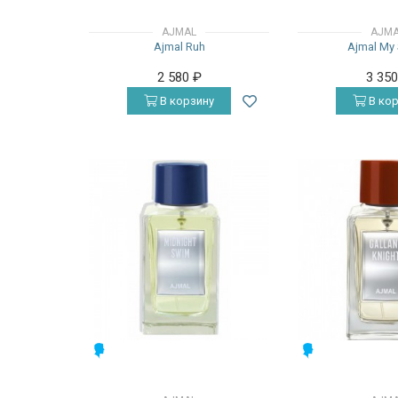
AJMAL
AJM
Ajmal Ruh
Ajmal My 
2 580
₽
3 35
В корзину
В кор
МУЖСКИЕ
МУЖСКИЕ