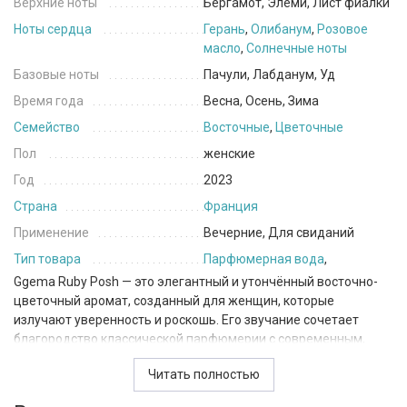
Верхние ноты
Бергамот, Элеми, Лист фиалки
Ноты сердца
Герань
,
Олибанум
,
Розовое
масло
,
Солнечные ноты
Базовые ноты
Пачули, Лабданум, Уд
Время года
Весна, Осень, Зима
Семейство
Восточные
,
Цветочные
Пол
женские
Год
2023
Страна
Франция
Применение
Вечерние, Для свиданий
Тип товара
Парфюмерная вода
,
Ggema Ruby Posh — это элегантный и утончённый восточно-
цветочный аромат, созданный для женщин, которые
излучают уверенность и роскошь. Его звучание сочетает
благородство классической парфюмерии с современным,
ярким характером.
Читать полностью
Открытие композиции освежающее и изысканное: бергамот