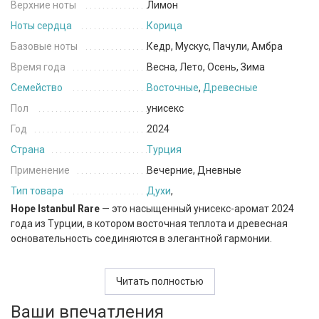
Верхние ноты
Лимон
Ноты сердца
Корица
Базовые ноты
Кедр, Мускус, Пачули, Амбра
Время года
Весна, Лето, Осень, Зима
Семейство
Восточные
,
Древесные
Пол
унисекс
Год
2024
Страна
Турция
Применение
Вечерние, Дневные
Тип товара
Духи
,
Hope Istanbul Rare
— это насыщенный унисекс-аромат 2024
года из Турции, в котором восточная теплотa и древесная
основательность соединяются в элегантной гармонии.
Композиция открывается свежим и бодрящим лимоном,
задающим лёгкое, энергичное настроение. В сердце
Читать полностью
раскрывается тёплая корица, придающая звучанию пряную
Ваши впечатления
глубину и уютную сладость. Финал окутывает шлейфом кедра,