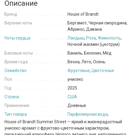
Описание
Бренд
House of Brandt
Верхние ноты
Бергамот, Черная смородина,
Абрикос, Давана
Ноты сердца
Ландыш
,
Роза
,
Жимолость
,
Ночной жасмин (цеструм)
Базовые ноты
Ваниль, Бензоин, Мёд
Время года
Весна, Лето, Осень
Семейство
Фруктовые
,
Цветочные
Пол
унисекс
Год
2025
Страна
США
Применение
Дневные
Тип товара
Парфюмерная вода
,
House of Brandt Summer Street — яркий и жизнерадостный
унисекс-аромат с фруктово-цветочным характером,
передающий атмосферу тёплого летнего дня, наполненного