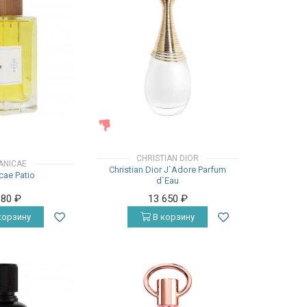
ЖЕНСКИЕ
CHRISTIAN DIOR
ANICAE
Christian Dior J`Adore Parfum
cae Patio
d`Eau
980
₽
13 650
₽
корзину
В корзину