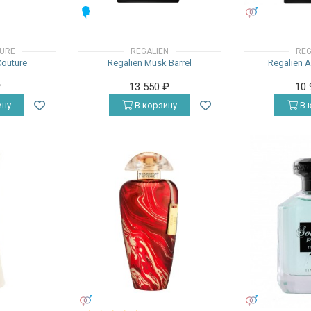
МУЖСКИЕ
УНИСЕКС
TURE
REGALIEN
REG
Couture
Regalien Musk Barrel
Regalien 
₽
13 550
₽
10
ину
В корзину
В 
УНИСЕКС
УНИСЕКС