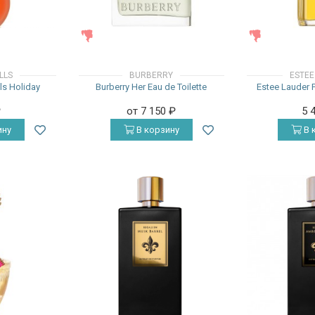
ЖЕНСКИЕ
ЖЕНСКИЕ
LLS
BURBERRY
ESTEE
lls Holiday
Burberry Her Eau de Toilette
Estee Lauder P
₽
от 7 150
₽
5 
ину
В корзину
В 