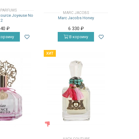
 PARFUMS
MARC JACOBS
Source Joyeuse No
Marc Jacobs Honey
2
040
₽
6 330
₽
корзину
В корзину
ХИТ
ЖЕНСКИЕ
JUICY COUTURE