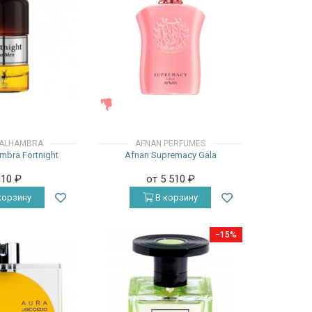
ЖЕНСКИЕ
 ALHAMBRA
AFNAN PERFUMES
mbra Fortnight
Afnan Supremacy Gala
010
₽
от 5 510
₽
корзину
В корзину
−15%