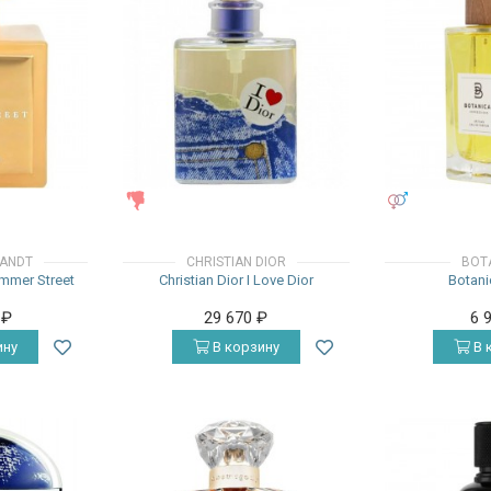
ЖЕНСКИЕ
УНИСЕКС
RANDT
CHRISTIAN DIOR
BOT
mmer Street
Christian Dior I Love Dior
Botani
0
₽
29 670
₽
6 
ину
В корзину
В 