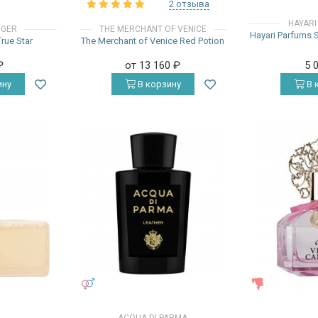
2 отзыва
HAYARI
IGER
THE MERCHANT OF VENICE
Hayari Parfums 
rue Star
The Merchant of Venice Red Potion
₽
от 13 160
₽
5 
ину
В корзину
В 
УНИСЕКС
ЖЕНСКИЕ
ACQUA DI PARMA