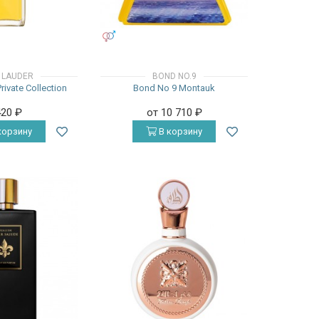
УНИСЕКС
 LAUDER
BOND NO.9
rivate Collection
Bond No 9 Montauk
420
₽
от 10 710
₽
корзину
В корзину