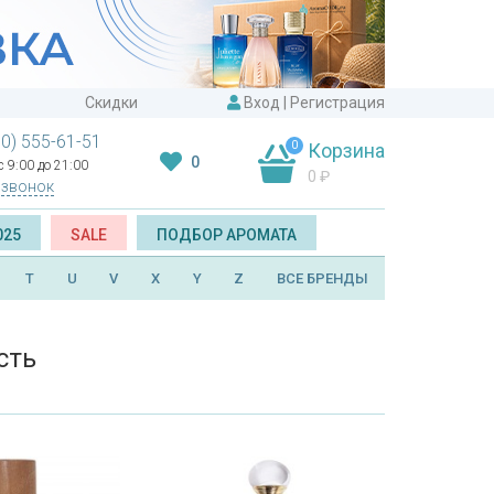
Скидки
Вход
|
Регистрация
00) 555-61-51
0
Корзина
0
 9:00 до 21:00
0
₽
 звонок
025
SALE
ПОДБОР АРОМАТА
T
U
V
X
Y
Z
ВСЕ БРЕНДЫ
сть