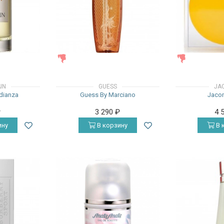
ЖЕНСКИЕ
ЖЕНСКИЕ
IN
GUESS
JA
dianza
Guess By Marciano
Jaco
₽
3 290
₽
4 
ину
В корзину
В 