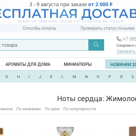
Способы оплаты
Проверить статус посылки
+7 (8
Ежедневно с
Заказать
АРОМАТЫ ДЛЯ ДОМА
МИНИАТЮРЫ
НОВИНКИ 2
G
H
I
J
K
L
M
N
O
P
R
S
Ноты сердца: Жимоло
овизне
По названию
По цене
По популярности