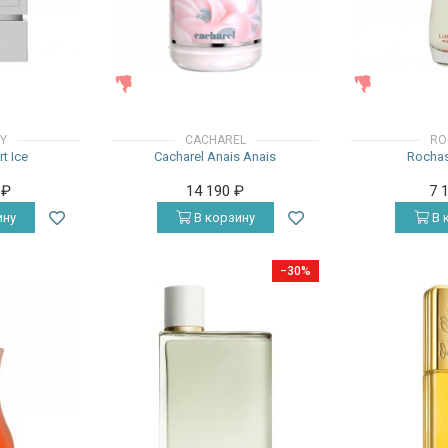
ЖЕНСКИЕ
ЖЕНСКИЕ
Y
CACHAREL
RO
t Ice
Cacharel Anais Anais
Rochas
0
₽
14 190
₽
7 
ину
В корзину
В 
−30%