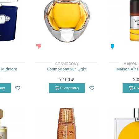
ЖЕНСКИЕ
МУЖСКИЕ
COSMOGONY
MAISON
t Midnight
Cosmogony Sun Light
Maison Alha
₽
7 100
₽
2 
ину
В корзину
В 