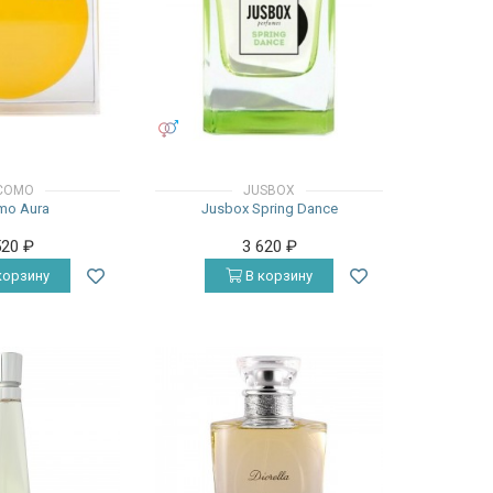
УНИСЕКС
COMO
JUSBOX
mo Aura
Jusbox Spring Dance
520
₽
3 620
₽
корзину
В корзину