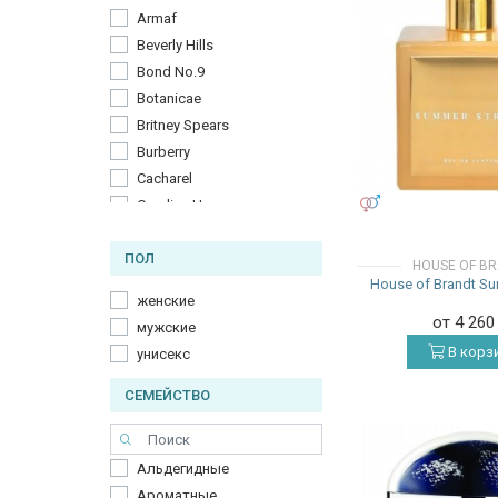
Armaf
Beverly Hills
Bond No.9
Botanicae
Britney Spears
Burberry
Cacharel
УНИСЕКС
Carolina Herrera
Cartier
ПОЛ
Chloe
HOUSE OF B
House of Brandt Su
Chopard
женские
Christian Dior
от 4 26
мужские
Cosmogony
В корз
унисекс
DKNY
Dolce & Gabbana
СЕМЕЙСТВО
Escada
Estee Lauder
Альдегидные
Fragonard
Ароматные