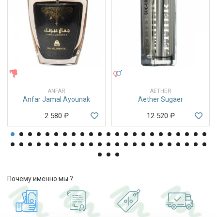
ЖЕНСКИЕ
УНИСЕКС
ANFAR
AETHER
Anfar Jamal Ayounak
Aether Sugaer
2 580
₽
12 520
₽
Почему именно мы ?