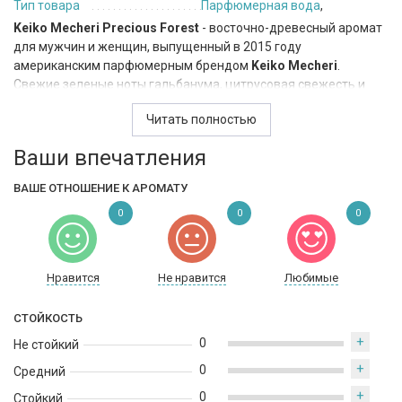
Тип товара
Парфюмерная вода
,
Keiko Mecheri Precious Forest
- восточно-древесный аромат
для мужчин и женщин, выпущенный в 2015 году
американским парфюмерным брендом
Keiko Mecheri
.
Свежие зеленые ноты гальбанума, цитрусовая свежесть и
тепло пряных восточных специй рисуют в воображении
Читать полностью
вдохновляющую картинку леса, помпезно преподнося
сладкие, бархатистые акценты розы, утонченные мотивы
Ваши впечатления
фиалки, с сладкими оттенками медовой сливы и пикантной
пряности пачули. Завершается аромат приятной пряностью
ВАШЕ ОТНОШЕНИЕ К АРОМАТУ
экзотичных нот тикового дерева, камфарными акцентами
0
0
0
сандала, с тонким дымным бальзамическим послевкусием
ладана и нежной амбры.
Нравится
Не нравится
Любимые
СТОЙКОСТЬ
+
0
Не стойкий
+
0
Средний
+
0
Стойкий