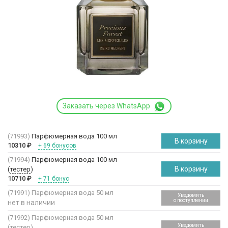
Заказать через WhatsApp
(71993)
Парфюмерная вода 100 мл
В корзину
10310
₽
+ 69 бонусов
(71994)
Парфюмерная вода 100 мл
В корзину
(
тестер
)
10710
₽
+ 71 бонус
(71991)
Парфюмерная вода 50 мл
Уведомить
о поступлении
нет в наличии
(71992)
Парфюмерная вода 50 мл
Уведомить
(
тестер
)