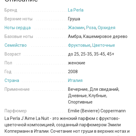
Бренд
La Perla
Верхние ноты
Груша
Ноты сердца
Жасмин
,
Роза
,
Орхидея
Базовые ноты
Амбра, Кашемировое дерево
Семейство
Фруктовые
,
Цветочные
Возраст
до 25, 25-35, 35-45, 45+
Пол
женские
Год
2008
Страна
Италия
Применение
Вечерние, Для свиданий,
Дневные, Клубные,
Спортивные
Парфюмер
Emilie (Bevierre) Coppermann
La Perla J`Aime La Nuit - это женский парфюм с фруктово-
цветочной композицией, созданный парфюмером Эмили
Копперманн в Италии. Сочетание нот груши в верхних нотах и