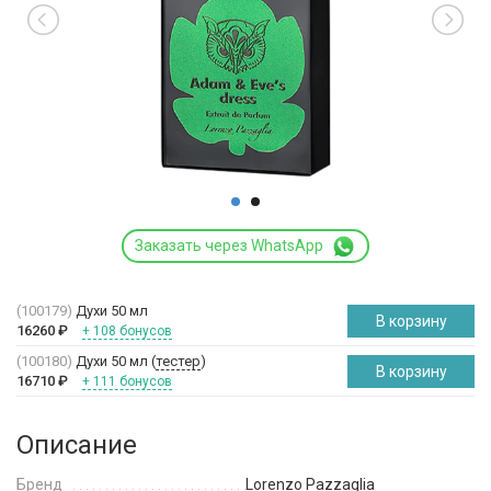
Заказать через WhatsApp
(100179)
Духи 50 мл
В корзину
16260
₽
+ 108 бонусов
(100180)
Духи 50 мл (
тестер
)
В корзину
16710
₽
+ 111 бонусов
Описание
Бренд
Lorenzo Pazzaglia