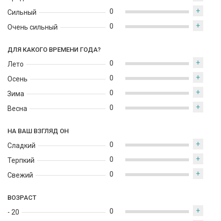
аурой свежести и радости, отражая дух Франции и её
+
0
изысканную элегантность.
Сильный
+
0
Очень сильный
ДЛЯ КАКОГО ВРЕМЕНИ ГОДА?
+
0
Лето
+
0
Осень
+
0
Зима
+
0
Весна
НА ВАШ ВЗГЛЯД ОН
+
0
Сладкий
+
0
Терпкий
+
0
Свежий
ВОЗРАСТ
+
0
- 20