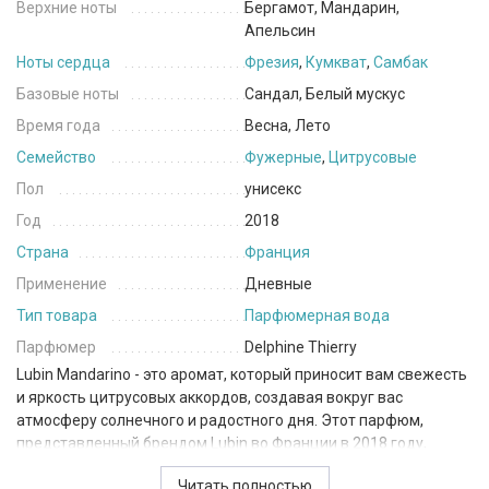
Верхние ноты
Бергамот, Мандарин,
Апельсин
Ноты сердца
Фрезия
,
Кумкват
,
Самбак
Базовые ноты
Сандал, Белый мускус
Время года
Весна, Лето
Семейство
Фужерные
,
Цитрусовые
Пол
унисекс
Год
2018
Страна
Франция
Применение
Дневные
Тип товара
Парфюмерная вода
Парфюмер
Delphine Thierry
Lubin Mandarino - это аромат, который приносит вам свежесть
и яркость цитрусовых аккордов, создавая вокруг вас
атмосферу солнечного и радостного дня. Этот парфюм,
представленный брендом Lubin во Франции в 2018 году,
приглашает вас окунуться в мир живых цветов и ярких
Читать полностью