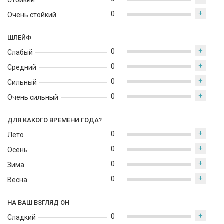
Стойкий
древесную строгость, а бобовник завершает композицию
мягким, слегка миндально-пудровым оттенком.
+
0
Очень стойкий
Аромат относится к восточно-цветочному семейству с
ШЛЕЙФ
шипровыми и бальзамическими нюансами. Он плотный,
+
глубокий и очень элегантный.
0
Слабый
+
0
Средний
+
0
Сильный
+
0
Очень сильный
ДЛЯ КАКОГО ВРЕМЕНИ ГОДА?
+
0
Лето
+
0
Осень
+
0
Зима
+
0
Весна
НА ВАШ ВЗГЛЯД ОН
+
0
Сладкий