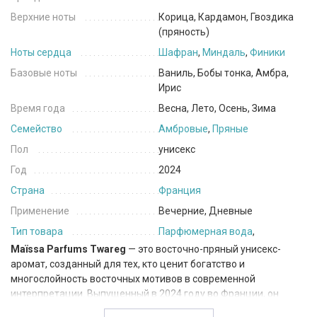
Верхние ноты
Корица, Кардамон, Гвоздика
(пряность)
Ноты сердца
Шафран
,
Миндаль
,
Финики
Базовые ноты
Ваниль, Бобы тонка, Амбра,
Ирис
Время года
Весна, Лето, Осень, Зима
Семейство
Амбровые
,
Пряные
Пол
унисекс
Год
2024
Страна
Франция
Применение
Вечерние, Дневные
Тип товара
Парфюмерная вода
,
Maïssa Parfums Twareg
— это восточно-пряный унисекс-
аромат, созданный для тех, кто ценит богатство и
многослойность восточных мотивов в современной
интерпретации. Выпущенный в 2024 году во Франции, он
сочетает чувственность, глубину и гастрономическое тепло,