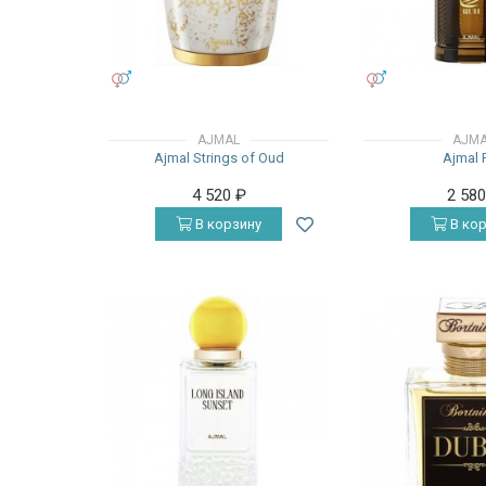
УНИСЕКС
УНИСЕКС
AJMAL
AJM
Ajmal Strings of Oud
Ajmal 
4 520
₽
2 58
В корзину
В кор