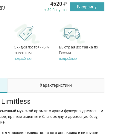
4520
₽
В корзину
ер
)
+ 30 бонусов
Скидки постоянным
Быстрая доставка по
клиентам
России
подробнее
подробнее
Характеристики
Limitless
временный мужской аромат с ярким фужерно-древесным
сов, пряные акценты и благородную древесную базу,
ие.
од можжевельника, красного апельсина и цитрусов.