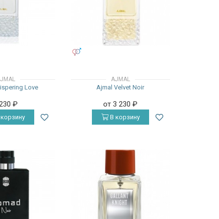
УНИСЕКС
JMAL
AJMAL
ispering Love
Ajmal Velvet Noir
 230
₽
от 3 230
₽
 корзину
В корзину