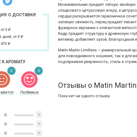
Можжевельник придаёт лёгкую хвойную 
сладковато-цитрусовую искру, а цитрус
ия о доставке
сердце раскрывается гармоничное сочета
зелёную свежесть, перец придаёт пикант
фужерное звучание с элегантной мягкост
,
от 0
₽
Кедр придаёт структуру и древесную глу
 6 дней,
от 0
₽
ветивер добавляет сухой, благородный 
 470
₽
Matin Martin Limitless — универсальный 
для повседневного ношения, так и для в
 К АРОМАТУ
подчёркивая уверенность, стиль и стрем
0
0
Отзывы о Matin Martin 
равится
Любимые
Пока нет ни одного отзыва
0
+
0
+
0
+