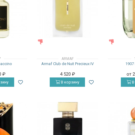
ЖЕНСКИЕ
ЖЕНСКИЕ
7
ARMAF
accino
Armaf Club de Nuit Precieux IV
1907 
0
₽
4 520
₽
от 
зину
В корзину
В