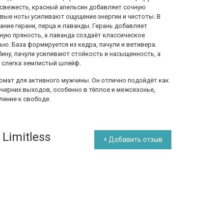
свежесть, красный апельсин добавляет сочную
овые ноты усиливают ощущение энергии и чистоты. В
ние герани, перца и лаванды. Герань добавляет
ную пряность, а лаванда создаёт классическое
ью. База формируется из кедра, пачули и ветивера.
бину, пачули усиливают стойкость и насыщенность, а
и слегка землистый шлейф.
аромат для активного мужчины. Он отлично подойдёт как
ечерних выходов, особенно в тёплое и межсезонье,
ление к свободе.
Limitless
+ Добавить отзыв