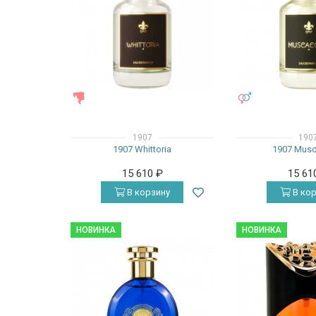
ЖЕНСКИЕ
УНИСЕКС
1907
190
1907 Whittoria
1907 Musc
15 610
₽
15 61
В корзину
В кор
НОВИНКА
НОВИНКА