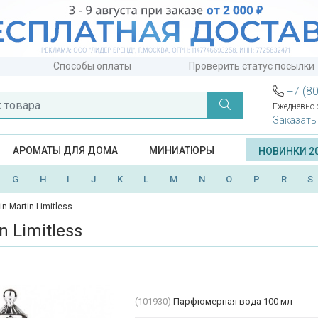
Способы оплаты
Проверить статус посылки
+7 (8
Ежедневно с
Заказать
АРОМАТЫ ДЛЯ ДОМА
МИНИАТЮРЫ
НОВИНКИ 2
G
H
I
J
K
L
M
N
O
P
R
S
in Martin Limitless
n Limitless
(101930)
Парфюмерная вода 100 мл