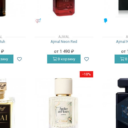
УНИСЕКС
МУЖСКИЕ
AL
AJMAL
A
Ruh
Ajmal Neon Red
Ajmal 
0
₽
от 1 490
₽
от 
зину
В корзину
В
−10%