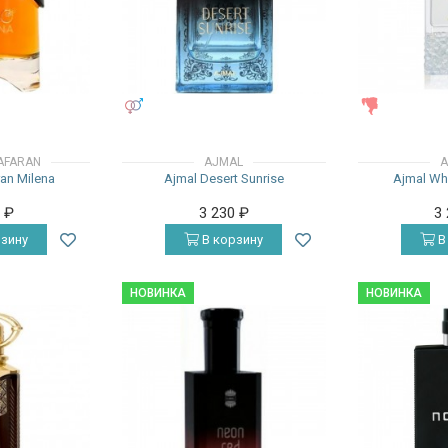
УНИСЕКС
ЖЕНСКИЕ
AFARAN
AJMAL
A
ran Milena
Ajmal Desert Sunrise
Ajmal Wh
0
₽
3 230
₽
3
зину
В корзину
В
НОВИНКА
НОВИНКА