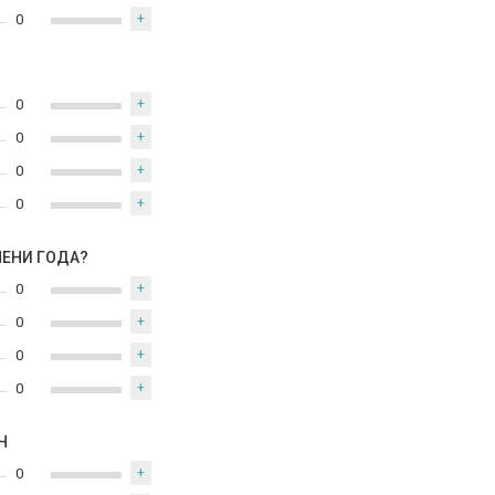
0
+
0
+
0
+
0
+
0
+
МЕНИ ГОДА?
0
+
0
+
0
+
0
+
Н
0
+