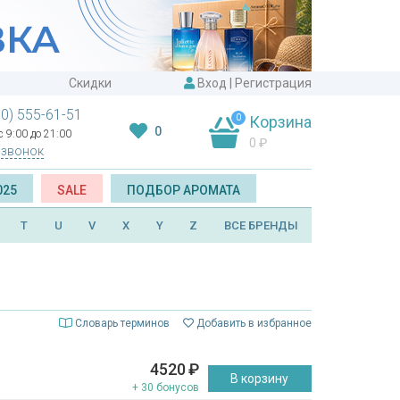
Скидки
Вход
|
Регистрация
00) 555-61-51
0
Корзина
0
 9:00 до 21:00
0
₽
 звонок
025
SALE
ПОДБОР АРОМАТА
T
U
V
X
Y
Z
ВСЕ БРЕНДЫ
Словарь терминов
Добавить в избранное
4520
₽
В корзину
+ 30 бонусов