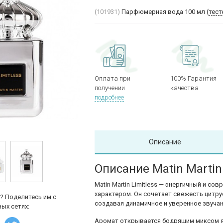
(101931)
Парфюмерная вода 100 мл (
тест
Оплата при
100% Гарантия
получении
качества
подробнее
Описание
Описание Matin Martin 
Matin Martin
Limitless — энергичный и со
характером. Он сочетает свежесть цитру
? Поделитесь им с
создавая динамичное и уверенное звучан
ых сетях:
Аромат открывается бодрящим миксом яг