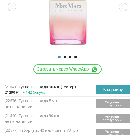
Заказать через WhatsApp
(21541)
Туалетная вода 90 мл. (
тестер
)
В корзину
21290
₽
+ 142 бонуса
(22576)
Туалетная вода 5 мл.
Уведомить
о поступлении
нет в наличии
(21540)
Туалетная вода 90 мл.
Уведомить
о поступлении
нет в наличии
(22577)
Набор (т.в. 40 мл. + свеча 73 гр.)
Уведомить
о поступлении