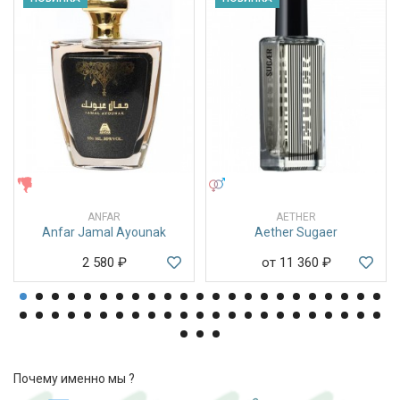
ЖЕНСКИЕ
УНИСЕКС
ANFAR
AETHER
Anfar Jamal Ayounak
Aether Sugaer
2 580
₽
от 11 360
₽
Почему именно мы ?